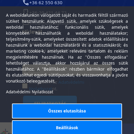
+36 62 550 630
+36-20 421 44 72
A weboldalunkon válogatott saját és harmadik féltől származó
sütiket használunk: Alapvető sütik, amelyek szükségesek a
info@tisztasagkozpont.hu
weboldal használatához; funkcionális sütik, amelyek
Hírlevél
könnyebben használhatók a weboldal használatakor;
teljesítmény-sütik, amelyeket összesített adatok előállítására
Iratkozzon fel hírlevelünkre, hogy
használunk a weboldal használatáról és a statisztikákról; és
megkapja a legfrissebb aktualitásokat és
marketing cookie-k, amelyeket releváns tartalom és reklám
híreket.
megjelenítésére használnak. Ha az "Összes elfogadása"
lehetőséget választja, akkor hozzájárul az összes sütik
használatához. A "Beállítások" részben bármikor elfogadhat
és elutasíthat egyedi sütitípusokat, és visszavonhatja a jövőre
vonatkozó beleegyezését.
Elfogadom az
Adatvédelmi
Nyilatkozat
ot.
Adatvédelmi Nyilatkozat
FELIRATKOZÁS
Összes elutasítása
Beállítások
Általános Szerződési
Adatkezelési