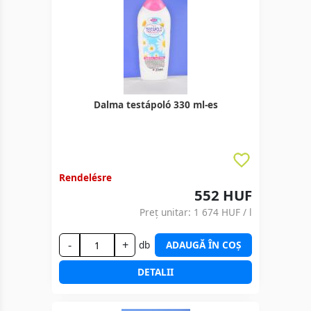
Dalma testápoló 330 ml-es
Rendelésre
552 HUF
Preț unitar:
1 674 HUF
/ l
-
+
db
ADAUGĂ ÎN COȘ
DETALII