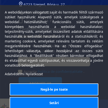
6723 Szeged, Róna u. 27.
A weboldalunkon válogatott saját és harmadik féltől származó
+36 62 550 630
sütiket használunk: Alapvető sütik, amelyek szükségesek a
+36-20 421 44 72
weboldal használatához; funkcionális sütik, amelyek
könnyebben használhatók a weboldal használatakor;
info@tisztasagkozpont.hu
teljesítmény-sütik, amelyeket összesített adatok előállítására
Buletin informativ
használunk a weboldal használatáról és a statisztikákról; és
marketing cookie-k, amelyeket releváns tartalom és reklám
Abonați-vă la buletinul nostru pentru a
megjelenítésére használnak. Ha az "Összes elfogadása"
lehetőséget választja, akkor hozzájárul az összes sütik
primi cele mai recente actualizări și știri.
használatához. A "Beállítások" részben bármikor elfogadhat
és elutasíthat egyedi sütitípusokat, és visszavonhatja a jövőre
vonatkozó beleegyezését.
Accepta
Politica de confidențialitate
.
Adatvédelmi Nyilatkozat
ABONATI-VA
Negă-le pe toate
Setări
Termeni contractuali
Politica de