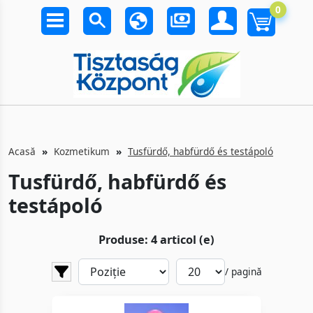
0
Acasă
Kozmetikum
Tusfürdő, habfürdő és testápoló
Tusfürdő, habfürdő és
testápoló
Produse: 4 articol (e)
/ pagină