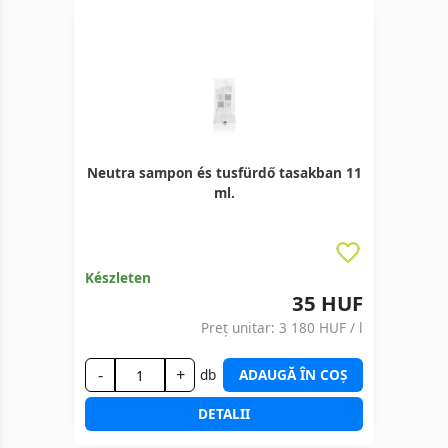
Neutra sampon és tusfürdő tasakban 11
ml.
Készleten
35 HUF
Preț unitar:
3 180 HUF
/ l
-
+
db
ADAUGĂ ÎN COȘ
DETALII