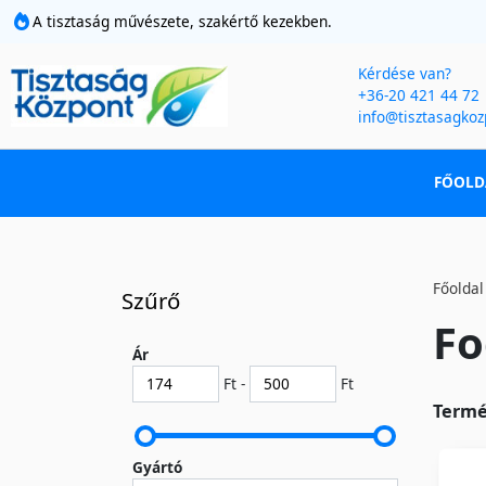
A tisztaság művészete, szakértő kezekben.
Kérdése van?
+36-20 421 44 72
info@tisztasagkoz
FŐOLD
Főoldal
Szűrő
Fo
Ár
Ft -
Ft
Termé
Gyártó