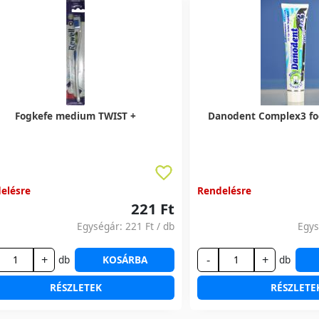
Fogkefe medium TWIST +
Danodent Complex3 fo
elésre
Rendelésre
221 Ft
Egységár:
221 Ft
/ db
Egy
+
-
+
db
KOSÁRBA
db
RÉSZLETEK
RÉSZLETE