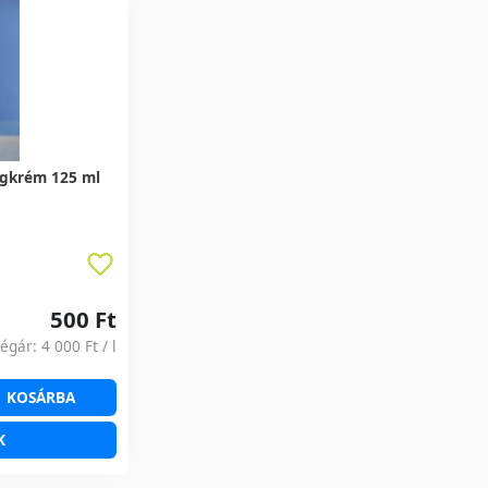
gkrém 125 ml
500 Ft
ségár:
4 000 Ft
/ l
KOSÁRBA
K