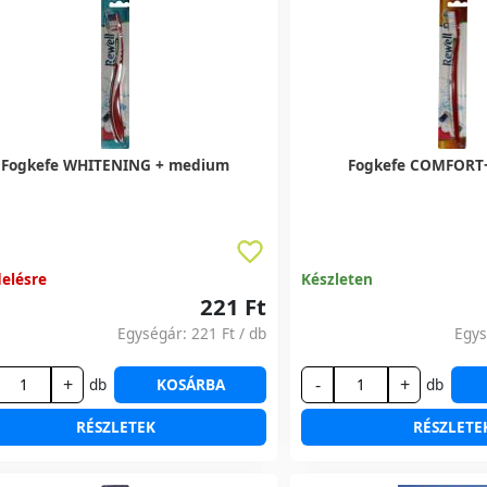
Fogkefe WHITENING + medium
Fogkefe COMFORT
elésre
Készleten
221 Ft
Egységár:
221 Ft
/ db
Egy
+
-
+
db
KOSÁRBA
db
RÉSZLETEK
RÉSZLETE