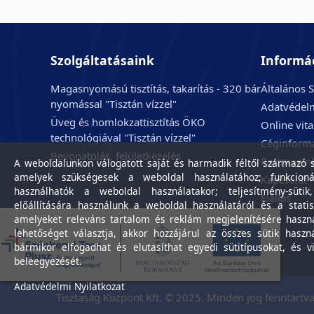
Szolgáltatásaink
Informá
Magasnyomású tisztítás, takarítás - 320 bár
Általános S
nyomással "Tisztán vízzel"
Adatvédelm
Üveg és homlokzattisztítás ÖKO
Online vit
technológiával "Tisztán vízzel"
Céginform
Bevonatolás, felületkezelés
Partnerein
A weboldalunkon válogatott saját és harmadik féltől származó sü
amelyek szükségesek a weboldal használatához; funkcioná
Kapcsolat
használhatók a weboldal használatakor; teljesítmény-sütik
Elállás
előállítására használunk a weboldal használatáról és a statis
amelyeket releváns tartalom és reklám megjelenítésére haszn
lehetőséget választja, akkor hozzájárul az összes sütik haszn
bármikor elfogadhat és elutasíthat egyedi sütitípusokat, és v
beleegyezését.
Adatvédelmi Nyilatkozat
Tisztaság Központ Kft. © 2025. Minden jog fenntartva.