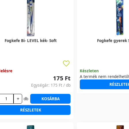
Fogkefe Bi- LEVEL kék- Soft
Fogkefe gyerek 
elésre
Készleten
A termék nem rendelhető
175 Ft
RÉSZLETE
Egységár:
175 Ft
/ db
+
db
KOSÁRBA
RÉSZLETEK