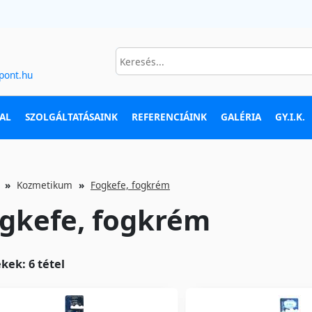
pont.hu
AL
SZOLGÁLTATÁSAINK
REFERENCIÁINK
GALÉRIA
GY.I.K.
Kozmetikum
Fogkefe, fogkrém
gkefe, fogkrém
kek: 6 tétel