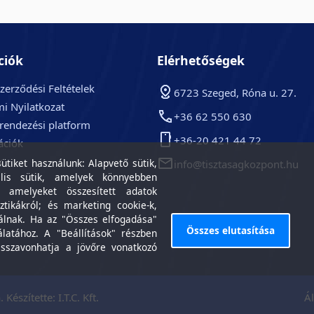
ciók
Elérhetőségek
zerződési Feltételek
6723 Szeged, Róna u. 27.
i Nyilatkozat
+36 62 550 630
arendezési platform
+36-20 421 44 72
ációk
k
tiket használunk: Alapvető sütik,
info@tisztasagkozpont.hu
lis sütik, amelyek könnyebben
, amelyeket összesített adatok
ztikákról; és marketing cookie-k,
álnak. Ha az "Összes elfogadása"
Összes elutasítása
álatához. A "Beállítások" részben
isszavonhatja a jövőre vonatkozó
 Készítette:
I.T.C. Kft.
Ál