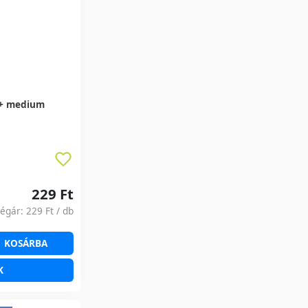
+ medium
229 Ft
ségár:
229 Ft
/ db
KOSÁRBA
K