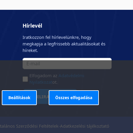
Hírlevél
Iratkozzon fel hírlevelünkre, hogy
megkapja a legfrissebb aktualitásokat és
híreket.
Elfogadom az
Adatvédelmi
Nyilatkozat
ot.
FELIRATKOZÁS
Beállítások
Összes elfogadása
talános Szerződési Feltételek
-
Adatkezelési tájékoztató