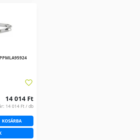
 IPPMLA95924
14 014 Ft
ár:
14 014 Ft
/ db
KOSÁRBA
K