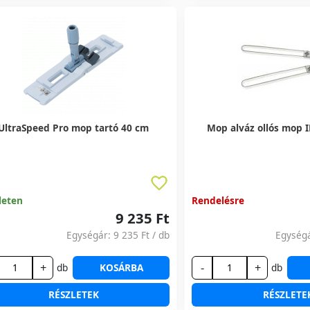
UltraSpeed Pro mop tartó 40 cm
Mop alváz ollós mop
leten
Rendelésre
9 235 Ft
Egységár:
9 235 Ft
/ db
Egység
+
-
+
db
KOSÁRBA
db
RÉSZLETEK
RÉSZLETE