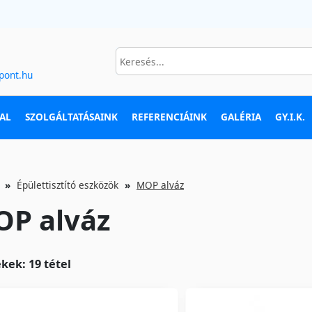
pont.hu
AL
SZOLGÁLTATÁSAINK
REFERENCIÁINK
GALÉRIA
GY.I.K.
Épülettisztító eszközök
MOP alváz
P alváz
kek: 19 tétel