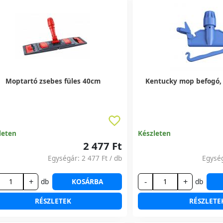
Moptartó zsebes füles 40cm
Kentucky mop befogó,
leten
Készleten
2 477 Ft
Egységár:
2 477 Ft
/ db
Egysé
+
-
+
db
KOSÁRBA
db
RÉSZLETEK
RÉSZLETE