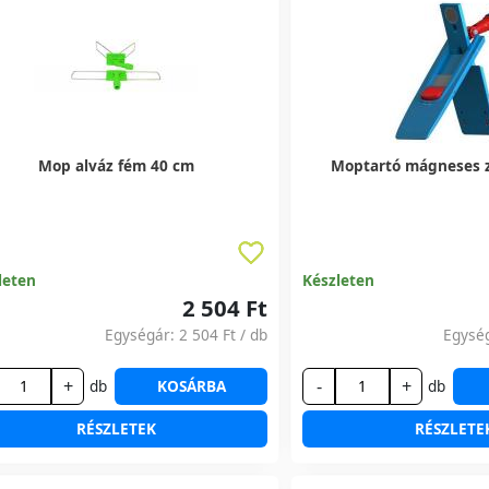
Mop alváz fém 40 cm
Moptartó mágneses 
leten
Készleten
2 504 Ft
Egységár:
2 504 Ft
/ db
Egysé
+
-
+
db
KOSÁRBA
db
RÉSZLETEK
RÉSZLETE