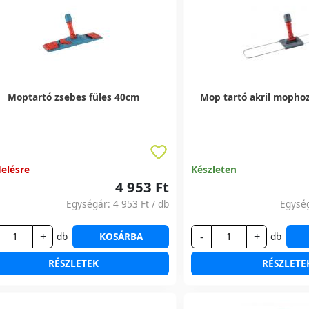
Moptartó zsebes füles 40cm
Mop tartó akril mopho
elésre
Készleten
4 953 Ft
Egységár:
4 953 Ft
/ db
Egysé
+
-
+
db
KOSÁRBA
db
RÉSZLETEK
RÉSZLETE