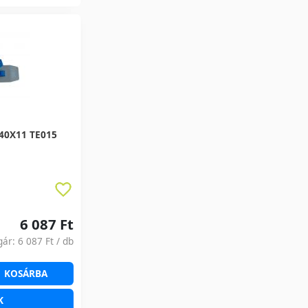
 40X11 TE015
6 087 Ft
gár:
6 087 Ft
/ db
KOSÁRBA
K