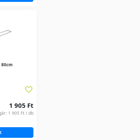
t 80cm
1 905 Ft
gár:
1 905 Ft
/ db
!
K