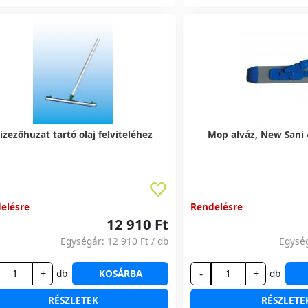
izezőhuzat tartó olaj felviteléhez
Mop alváz, New Sani
elésre
Rendelésre
12 910 Ft
Egységár:
12 910 Ft
/ db
Egysé
+
-
+
db
KOSÁRBA
db
RÉSZLETEK
RÉSZLETE