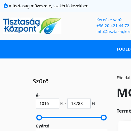
A tisztaság művészete, szakértő kezekben.
Kérdése van?
+36-20 421 44 72
info@tisztasagkoz
FŐOLD
Főoldal
Szűrő
MO
Ár
Ft -
Ft
Termé
Gyártó