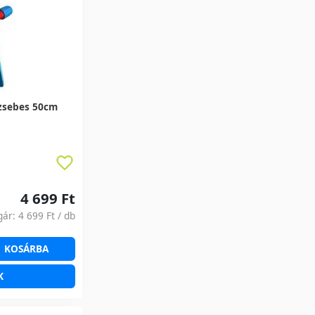
zsebes 50cm
4 699 Ft
gár:
4 699 Ft
/ db
KOSÁRBA
K