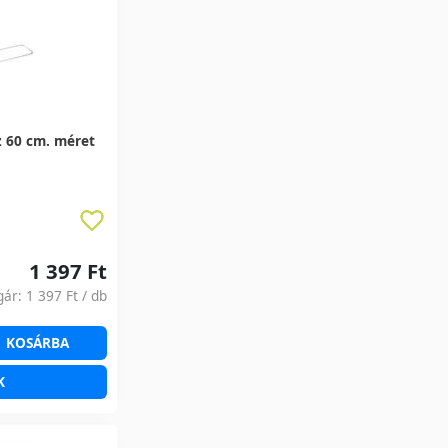
z 60 cm. méret
1 397 Ft
gár:
1 397 Ft
/ db
KOSÁRBA
K