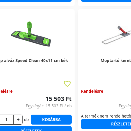
p alváz Speed Clean 40x11 cm kék
Moptartó kere
elésre
Rendelésre
15 503 Ft
Egységár:
15 503 Ft
/ db
Egysé
A termék nem rendelhető
+
db
KOSÁRBA
RÉSZLETE
RÉSZLETEK