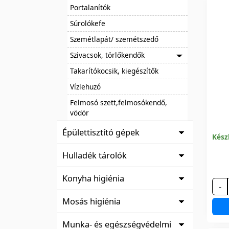
Portalanítók
Súrolókefe
Szemétlapát/ szemétszedő
Szivacsok, törlőkendők
Takarítókocsik, kiegészítők
Vízlehuzó
Felmosó szett,felmosókendő,
vödör
Épülettisztító gépek
Kész
Hulladék tárolók
Konyha higiénia
-
Mosás higiénia
Munka- és egészségvédelmi