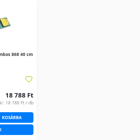
ombos 868 40 cm
18 788 Ft
ár:
18 788 Ft
/ db
KOSÁRBA
K