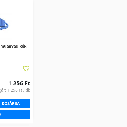
 műanyag kék
1 256 Ft
gár:
1 256 Ft
/ db
KOSÁRBA
K