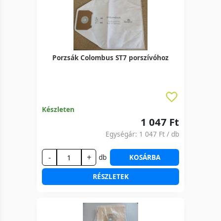
Porzsák Colombus ST7 porszívóhoz
Készleten
1 047 Ft
Egységár:
1 047 Ft
/ db
-
+
db
KOSÁRBA
RÉSZLETEK