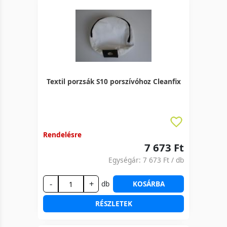
Textil porzsák S10 porszívóhoz Cleanfix
Rendelésre
7 673 Ft
Egységár:
7 673 Ft
/ db
-
+
db
KOSÁRBA
RÉSZLETEK