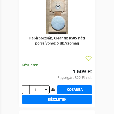
Papírporzsák, Cleanfix RS05 háti
porszívóhoz 5 db/csomag
Készleten
1 609 Ft
Egységár:
322 Ft
/ db
-
+
db
KOSÁRBA
RÉSZLETEK