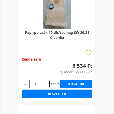
Papírporzsák 10 db/csomag SW 20;21
Cleanfix
Rendelésre
6 534 Ft
Egységár:
653 Ft
/ db
-
+
csom
KOSÁRBA
RÉSZLETEK