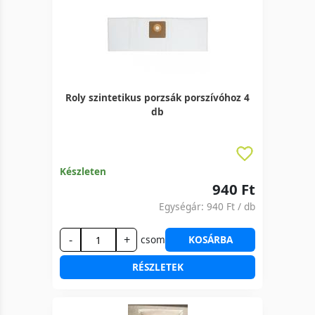
Roly szintetikus porzsák porszívóhoz 4
db
Készleten
940 Ft
Egységár:
940 Ft
/ db
-
+
csom
KOSÁRBA
RÉSZLETEK