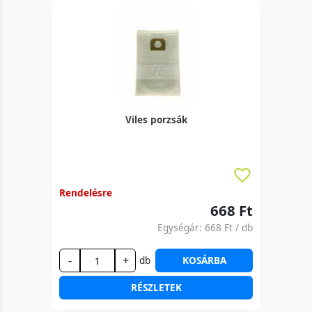
Viles porzsák
Rendelésre
668 Ft
Egységár:
668 Ft
/ db
-
+
db
KOSÁRBA
RÉSZLETEK