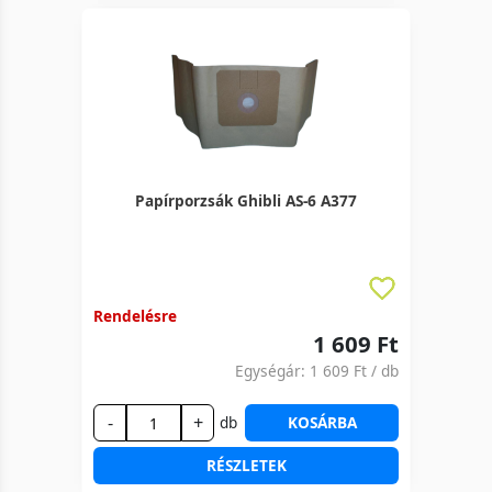
Papírporzsák Ghibli AS-6 A377
Rendelésre
1 609 Ft
Egységár:
1 609 Ft
/ db
-
+
db
KOSÁRBA
RÉSZLETEK