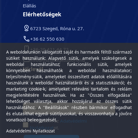
Elállás
Elérhetőségek
6723 Szeged, Róna u. 27.
+36 62 550 630
+36-20 421 44 72
A weboldalunkon válogatott saját és harmadik féltől származó
sütiket használunk: Alapvető sütik, amelyek szükségesek a
info@tisztasagkozpont.hu
weboldal használatához; funkcionális sütik, amelyek
Hírlevél
könnyebben használhatók a weboldal használatakor;
teljesítmény-sütik, amelyeket összesített adatok előállítására
Iratkozzon fel hírlevelünkre, hogy
használunk a weboldal használatáról és a statisztikákról; és
megkapja a legfrissebb aktualitásokat és
marketing cookie-k, amelyeket releváns tartalom és reklám
híreket.
megjelenítésére használnak. Ha az "Összes elfogadása"
lehetőséget választja, akkor hozzájárul az összes sütik
használatához. A "Beállítások" részben bármikor elfogadhat
és elutasíthat egyedi sütitípusokat, és visszavonhatja a jövőre
vonatkozó beleegyezését.
Elfogadom az
Adatvédelmi
Nyilatkozat
ot.
Adatvédelmi Nyilatkozat