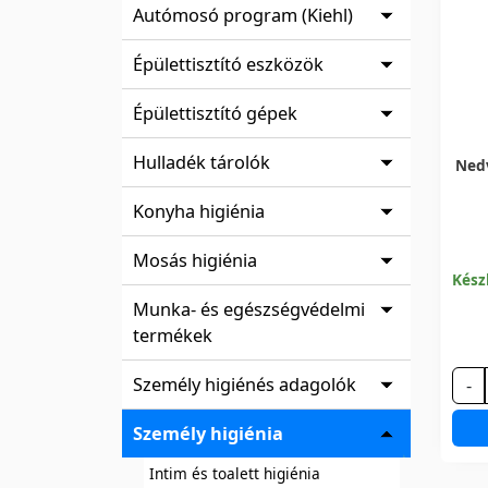
Autómosó program (Kiehl)
Épülettisztító eszközök
Épülettisztító gépek
Hulladék tárolók
Nedv
Konyha higiénia
Mosás higiénia
Kész
Munka- és egészségvédelmi
termékek
Személy higiénés adagolók
-
Személy higiénia
Intim és toalett higiénia