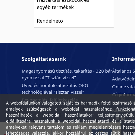
Háztartási eszközök és
egyéb termékek
Rendelhető
Szolgáltatásaink
Informá
Magasnyomású tisztítás, takarítás - 320 bár
Általános S
nyomással "Tisztán vízzel"
Adatvédelm
Üveg és homlokzattisztítás ÖKO
Online vit
technológiával "Tisztán vízzel"
Céginform
Bevonatolás, felületkezelés
Partnerein
A weboldalunkon válogatott saját és harmadik féltől származó sü
amelyek szükségesek a weboldal használatához; funkcioná
Kapcsolat
használhatók a weboldal használatakor; teljesítmény-sütik
Elállás
előállítására használunk a weboldal használatáról és a statis
amelyeket releváns tartalom és reklám megjelenítésére haszn
lehetőséget választja, akkor hozzájárul az összes sütik haszn