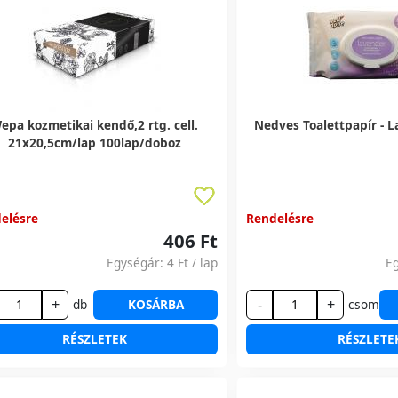
epa kozmetikai kendő,2 rtg. cell.
Nedves Toalettpapír - L
21x20,5cm/lap 100lap/doboz
elésre
Rendelésre
406 Ft
Egységár:
4 Ft
/ lap
E
+
-
+
db
KOSÁRBA
csom
RÉSZLETEK
RÉSZLETE