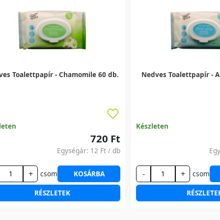
es Toalettpapír - Chamomile 60 db.
Nedves Toalettpapír - A
leten
Készleten
720 Ft
Egységár:
12 Ft
/ db
Eg
+
-
+
csom
KOSÁRBA
csom
RÉSZLETEK
RÉSZLETE