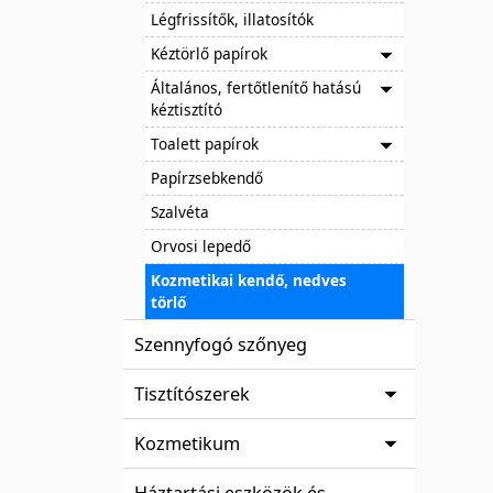
Légfrissítők, illatosítók
Kéztörlő papírok
Általános, fertőtlenítő hatású
kéztisztító
Toalett papírok
Papírzsebkendő
Szalvéta
Orvosi lepedő
Kozmetikai kendő, nedves
törlő
Szennyfogó szőnyeg
Tisztítószerek
Kozmetikum