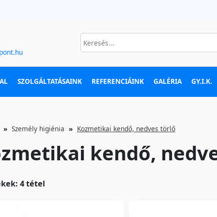
pont.hu
AL
SZOLGÁLTATÁSAINK
REFERENCIÁINK
GALÉRIA
GY.I.K.
Személy higiénia
Kozmetikai kendő, nedves törlő
zmetikai kendő, nedve
kek: 4 tétel