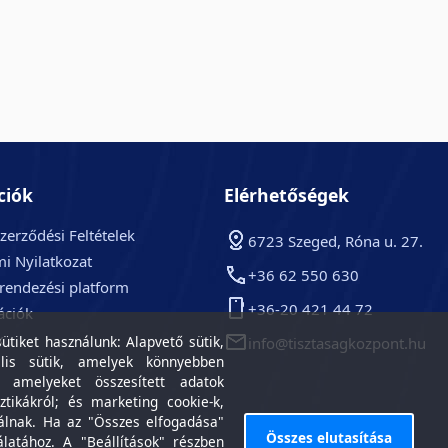
ciók
Elérhetőségek
zerződési Feltételek
6723 Szeged, Róna u. 27.
i Nyilatkozat
+36 62 550 630
arendezési platform
+36-20 421 44 72
ációk
k
tiket használunk: Alapvető sütik,
info@tisztasagkozpont.hu
lis sütik, amelyek könnyebben
, amelyeket összesített adatok
ztikákról; és marketing cookie-k,
álnak. Ha az "Összes elfogadása"
Összes elutasítása
álatához. A "Beállítások" részben