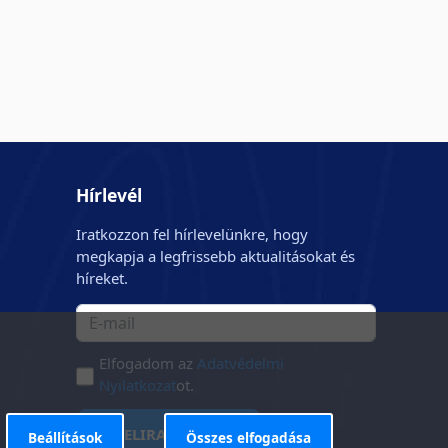
Hírlevél
Iratkozzon fel hírlevelünkre, hogy
megkapja a legfrissebb aktualitásokat és
híreket.
Elfogadom az
Adatvédelmi
Nyilatkozat
ot.
FELIRATKOZÁS
Beállítások
Összes elfogadása