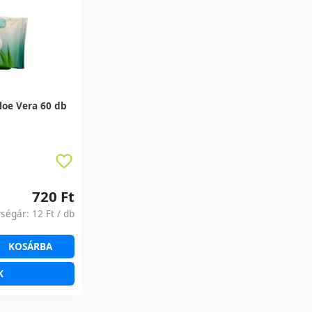
loe Vera 60 db
720 Ft
ységár:
12 Ft
/ db
KOSÁRBA
K