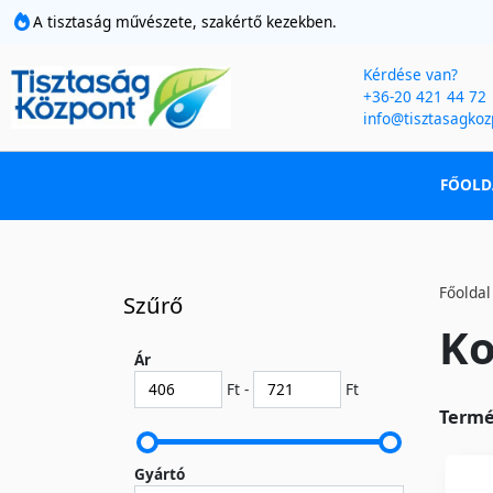
A tisztaság művészete, szakértő kezekben.
Kérdése van?
+36-20 421 44 72
info@tisztasagkoz
FŐOLD
Főoldal
Szűrő
Ko
Ár
Ft -
Ft
Termé
Gyártó