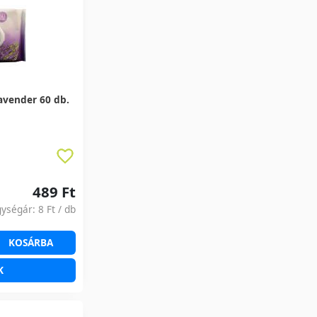
avender 60 db.
489 Ft
gységár:
8 Ft
/ db
KOSÁRBA
K