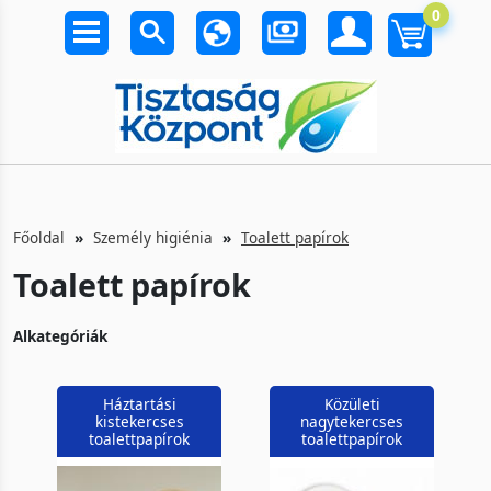
0
Főoldal
Személy higiénia
Toalett papírok
Toalett papírok
Alkategóriák
Háztartási
Közületi
kistekercses
nagytekercses
toalettpapírok
toalettpapírok