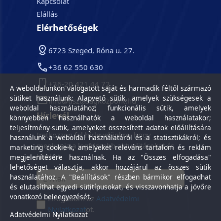
Kapcsolat
Elállás
Elérhetőségek
6723 Szeged, Róna u. 27.
+36 62 550 630
+36-20 421 44 72
A weboldalunkon válogatott saját és harmadik féltől származó
sütiket használunk: Alapvető sütik, amelyek szükségesek a
info@tisztasagkozpont.hu
weboldal használatához; funkcionális sütik, amelyek
Hírlevél
könnyebben használhatók a weboldal használatakor;
teljesítmény-sütik, amelyeket összesített adatok előállítására
Iratkozzon fel hírlevelünkre, hogy
használunk a weboldal használatáról és a statisztikákról; és
megkapja a legfrissebb aktualitásokat és
marketing cookie-k, amelyeket releváns tartalom és reklám
híreket.
megjelenítésére használnak. Ha az "Összes elfogadása"
lehetőséget választja, akkor hozzájárul az összes sütik
használatához. A "Beállítások" részben bármikor elfogadhat
és elutasíthat egyedi sütitípusokat, és visszavonhatja a jövőre
vonatkozó beleegyezését.
Elfogadom az
Adatvédelmi
Nyilatkozat
ot.
Adatvédelmi Nyilatkozat