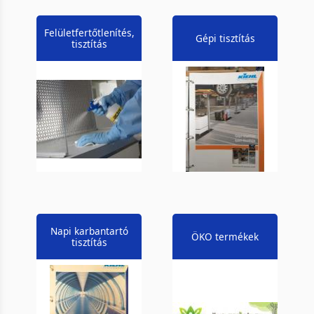
Felületfertőtlenítés,
Gépi tisztítás
tisztítás
Napi karbantartó
ÖKO termékek
tisztítás