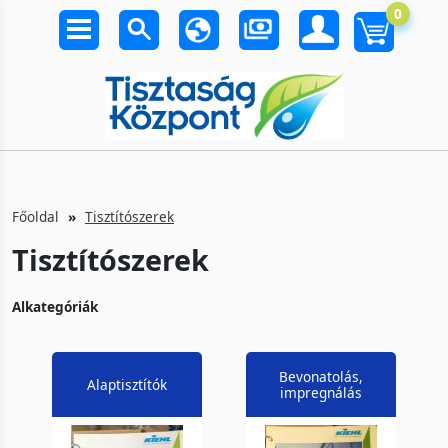
0
Főoldal
Tisztítószerek
Tisztítószerek
Alkategóriák
Bevonatolás,
Alaptisztítók
impregnálás