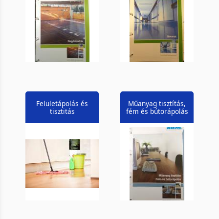
Felületápolás és
Műanyag tisztítás,
tisztitás
fém és bútorápolás