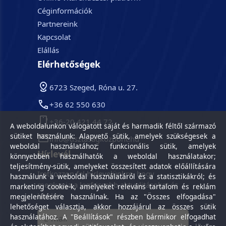
Céginformációk
Partnereink
Kapcsolat
Elállás
Elérhetőségek
6723 Szeged, Róna u. 27.
+36 62 550 630
+36-20 421 44 72
A weboldalunkon válogatott saját és harmadik féltől származó
sütiket használunk: Alapvető sütik, amelyek szükségesek a
info@tisztasagkozpont.hu
weboldal használatához; funkcionális sütik, amelyek
Hírlevél
könnyebben használhatók a weboldal használatakor;
teljesítmény-sütik, amelyeket összesített adatok előállítására
Iratkozzon fel hírlevelünkre, hogy
használunk a weboldal használatáról és a statisztikákról; és
megkapja a legfrissebb aktualitásokat és
marketing cookie-k, amelyeket releváns tartalom és reklám
híreket.
megjelenítésére használnak. Ha az "Összes elfogadása"
lehetőséget választja, akkor hozzájárul az összes sütik
használatához. A "Beállítások" részben bármikor elfogadhat