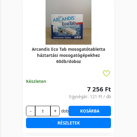
Arcandis Eco Tab mosogatótabletta
háztartási mosogatógépekhez
60db/doboz
Készleten
7 256 Ft
Egységár:
121 Ft
/ db
-
+
dob
KOSÁRBA
RÉSZLETEK