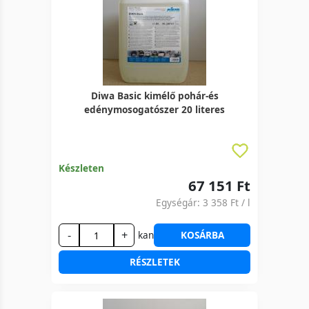
Diwa Basic kimélő pohár-és
edénymosogatószer 20 literes
Készleten
67 151 Ft
Egységár:
3 358 Ft
/ l
-
+
kan
KOSÁRBA
RÉSZLETEK