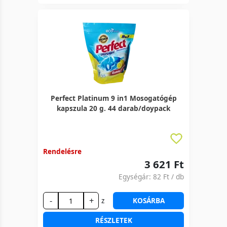
Perfect Platinum 9 in1 Mosogatógép
kapszula 20 g. 44 darab/doypack
Rendelésre
3 621 Ft
Egységár:
82 Ft
/ db
-
+
z
KOSÁRBA
RÉSZLETEK