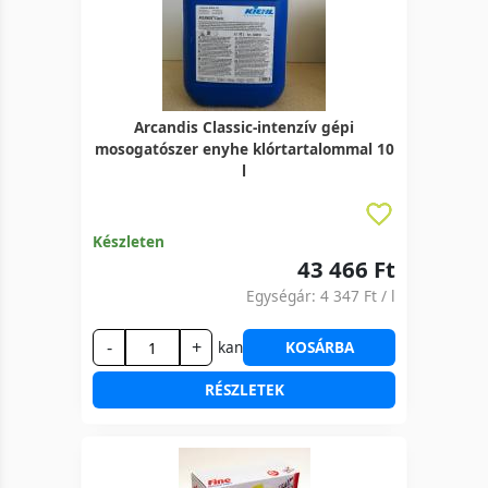
Arcandis Classic-intenzív gépi
mosogatószer enyhe klórtartalommal 10
l
Készleten
43 466 Ft
Egységár:
4 347 Ft
/ l
-
+
kan
KOSÁRBA
RÉSZLETEK