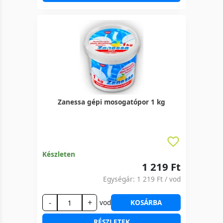
Zanessa gépi mosogatópor 1 kg
Készleten
1 219 Ft
Egységár:
1 219 Ft
/ vod
-
+
vod
KOSÁRBA
RÉSZLETEK