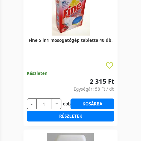
Fine 5 in1 mosogatógép tabletta 40 db.
Készleten
2 315 Ft
Egységár:
58 Ft
/ db
-
+
dob
KOSÁRBA
RÉSZLETEK