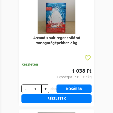
Arcandis salt regeneráló só
mosogatógépekhez 2 kg
Készleten
1 038 Ft
Egységár:
519 Ft
/ kg
-
+
dob
KOSÁRBA
RÉSZLETEK