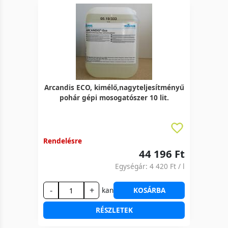
Arcandis ECO, kimélő,nagyteljesítményű
pohár gépi mosogatószer 10 lit.
Rendelésre
44 196 Ft
Egységár:
4 420 Ft
/ l
-
+
kan
KOSÁRBA
RÉSZLETEK