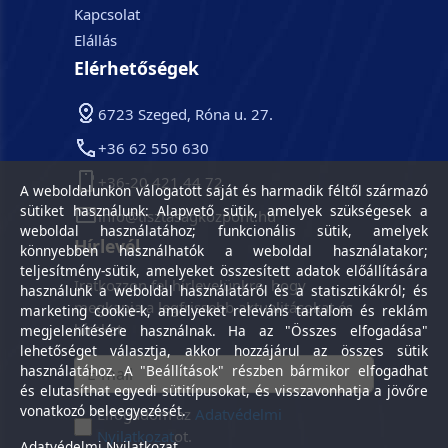
Kapcsolat
Elállás
Elérhetőségek
6723 Szeged, Róna u. 27.
+36 62 550 630
+36-20 421 44 72
A weboldalunkon válogatott saját és harmadik féltől származó
sütiket használunk: Alapvető sütik, amelyek szükségesek a
info@tisztasagkozpont.hu
weboldal használatához; funkcionális sütik, amelyek
Hírlevél
könnyebben használhatók a weboldal használatakor;
teljesítmény-sütik, amelyeket összesített adatok előállítására
Iratkozzon fel hírlevelünkre, hogy
használunk a weboldal használatáról és a statisztikákról; és
megkapja a legfrissebb aktualitásokat és
marketing cookie-k, amelyeket releváns tartalom és reklám
híreket.
megjelenítésére használnak. Ha az "Összes elfogadása"
lehetőséget választja, akkor hozzájárul az összes sütik
használatához. A "Beállítások" részben bármikor elfogadhat
és elutasíthat egyedi sütitípusokat, és visszavonhatja a jövőre
vonatkozó beleegyezését.
Elfogadom az
Adatvédelmi
Nyilatkozat
ot.
Adatvédelmi Nyilatkozat