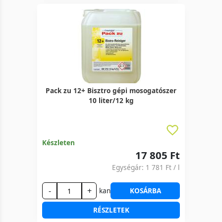
Pack zu 12+ Bisztro gépi mosogatószer
10 liter/12 kg
Készleten
17 805 Ft
Egységár:
1 781 Ft
/ l
-
+
kan
KOSÁRBA
RÉSZLETEK