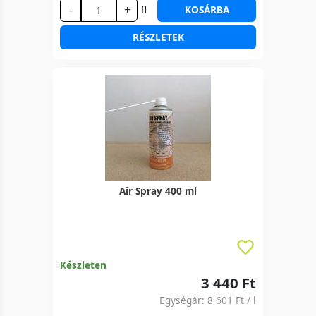
-
+
fl
KOSÁRBA
RÉSZLETEK
Air Spray 400 ml
Készleten
3 440 Ft
Egységár:
8 601 Ft
/ l