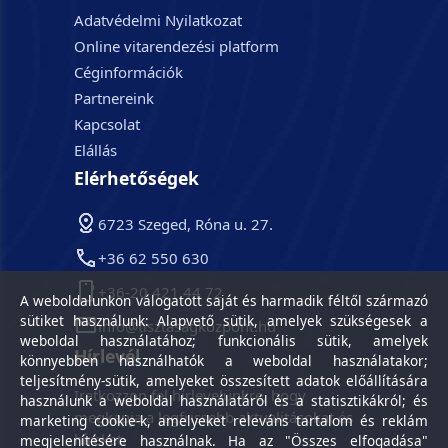
Adatvédelmi Nyilatkozat
Online vitarendezési platform
Céginformációk
Partnereink
Kapcsolat
Elállás
Elérhetőségek
6723 Szeged, Róna u. 27.
+36 62 550 630
+36-20 421 44 72
A weboldalunkon válogatott saját és harmadik féltől származó
sütiket használunk: Alapvető sütik, amelyek szükségesek a
info@tisztasagkozpont.hu
weboldal használatához; funkcionális sütik, amelyek
Hírlevél
könnyebben használhatók a weboldal használatakor;
teljesítmény-sütik, amelyeket összesített adatok előállítására
Iratkozzon fel hírlevelünkre, hogy
használunk a weboldal használatáról és a statisztikákról; és
megkapja a legfrissebb aktualitásokat és
marketing cookie-k, amelyeket releváns tartalom és reklám
híreket.
megjelenítésére használnak. Ha az "Összes elfogadása"