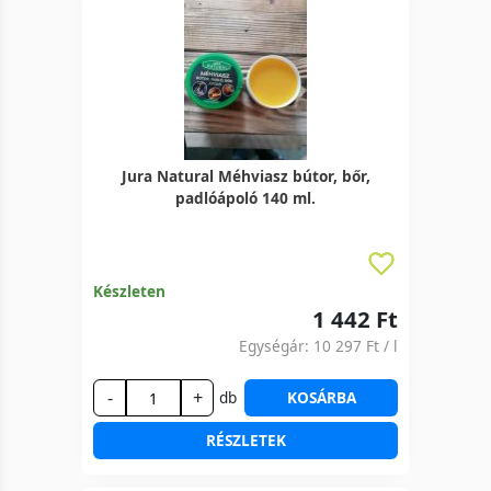
Jura Natural Méhviasz bútor, bőr,
padlóápoló 140 ml.
Készleten
1 442 Ft
Egységár:
10 297 Ft
/ l
-
+
db
KOSÁRBA
RÉSZLETEK