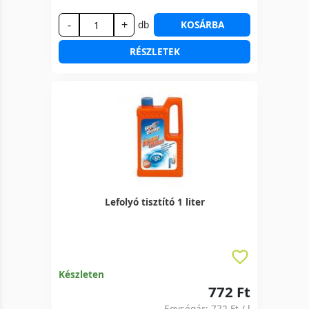
-
+
db
KOSÁRBA
RÉSZLETEK
Lefolyó tisztító 1 liter
Készleten
772 Ft
Egységár:
772 Ft
/ l