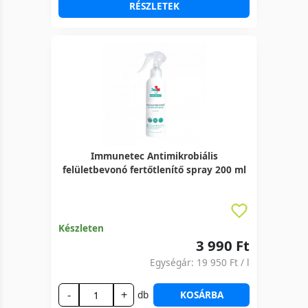
RÉSZLETEK
Immunetec Antimikrobiális
felületbevonó fertőtlenítő spray 200 ml
Készleten
3 990 Ft
Egységár:
19 950 Ft
/ l
-
+
db
KOSÁRBA