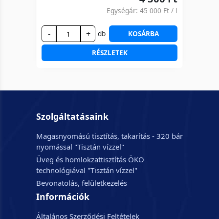
Egységár:
45 000 Ft
/ l
-
+
db
KOSÁRBA
RÉSZLETEK
Szolgáltatásaink
Magasnyomású tisztítás, takarítás - 320 bár
nyomással "Tisztán vízzel"
Üveg és homlokzattisztítás ÖKO
technológiával "Tisztán vízzel"
Bevonatolás, felületkezelés
Információk
Általános Szerződési Feltételek