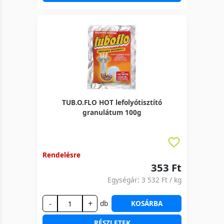
TUB.O.FLO HOT lefolyótisztító
granulátum 100g
Rendelésre
353 Ft
Egységár:
3 532 Ft
/ kg
-
+
db
KOSÁRBA
RÉSZLETEK