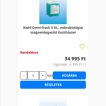
Kiehl-Omni-fresh 5 lit., mikrobiológiai
szagsemlegesítő tisztítószer
Rendelésre
34 995 Ft
Egységár:
6 999 Ft
/ l
-
+
kan
KOSÁRBA
RÉSZLETEK