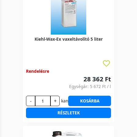
Kiehl-Wax-Ex vaxeltávolító 5 liter
Rendelésre
28 362 Ft
Egységár:
5 672 Ft
/ l
-
+
kan
KOSÁRBA
RÉSZLETEK