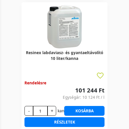
Resinex labdaviasz- és gyantaeltávolító
10 liter/kanna
Rendelésre
101 244 Ft
Egységár:
10 124 Ft
/ l
-
+
kan
KOSÁRBA
RÉSZLETEK