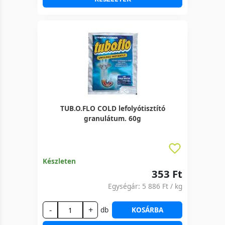
TUB.O.FLO COLD lefolyótisztító
granulátum. 60g
Készleten
353 Ft
Egységár:
5 886 Ft
/ kg
-
+
db
KOSÁRBA