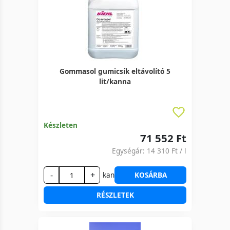
Gommasol gumicsík eltávolító 5
lit/kanna
Készleten
71 552 Ft
Egységár:
14 310 Ft
/ l
-
+
kan
KOSÁRBA
RÉSZLETEK