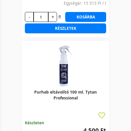
Egységár:
15 513 Ft
/ l
-
+
fl
KOSÁRBA
RÉSZLETEK
Purhab eltávolító 100 ml. Tytan
Professional
Készleten
4 500 Ft