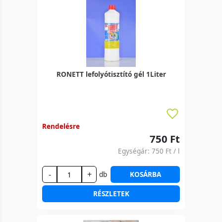
RONETT lefolyótisztító gél 1Liter
Rendelésre
750 Ft
Egységár:
750 Ft
/ l
-
+
db
KOSÁRBA
RÉSZLETEK