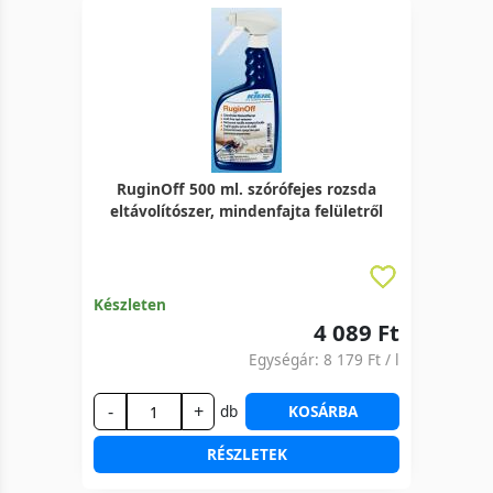
RuginOff 500 ml. szórófejes rozsda
eltávolítószer, mindenfajta felületről
Készleten
4 089 Ft
Egységár:
8 179 Ft
/ l
-
+
db
KOSÁRBA
RÉSZLETEK