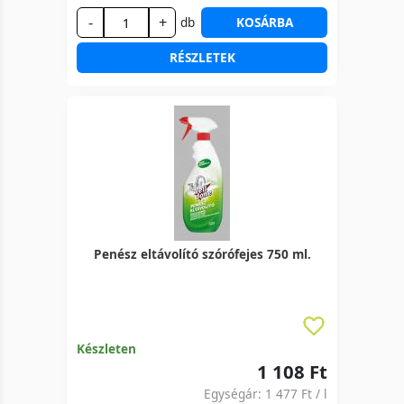
-
+
db
KOSÁRBA
RÉSZLETEK
Penész eltávolító szórófejes 750 ml.
Készleten
1 108 Ft
Egységár:
1 477 Ft
/ l