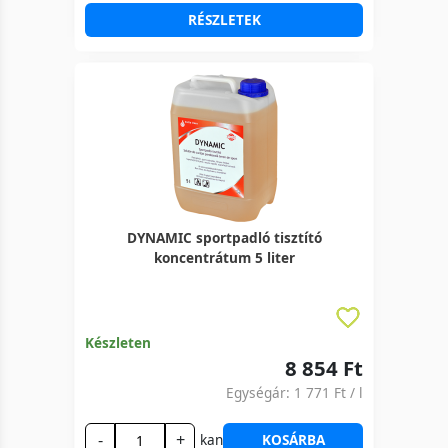
RÉSZLETEK
DYNAMIC sportpadló tisztító
koncentrátum 5 liter
Készleten
8 854 Ft
Egységár:
1 771 Ft
/ l
-
+
kan
KOSÁRBA