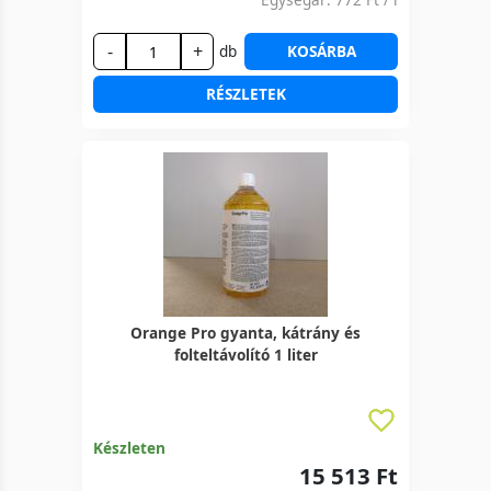
-
+
db
KOSÁRBA
RÉSZLETEK
Orange Pro gyanta, kátrány és
folteltávolító 1 liter
Készleten
15 513 Ft