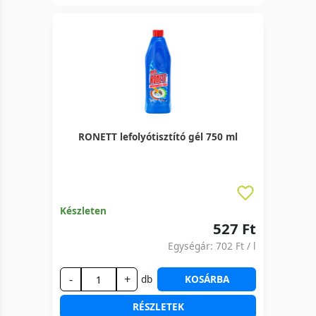
RONETT lefolyótisztító gél 750 ml
Készleten
527 Ft
Egységár:
702 Ft
/ l
-
+
db
KOSÁRBA
RÉSZLETEK