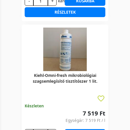
-
+
kan
KOSÁRBA
RÉSZLETEK
Kiehl-Omni-fresh mikrobiológiai
szagsemlegísítő tisztítószer 1 lit.
Készleten
7 519 Ft
Egységár:
7 519 Ft
/ l