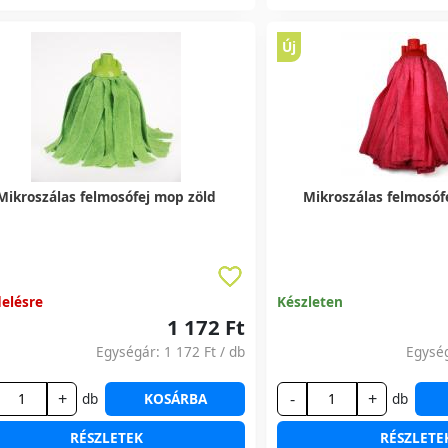
Új
Mikroszálas felmosófej mop zöld
Mikroszálas felmosóf
elésre
Készleten
1 172 Ft
Egységár:
1 172 Ft
/ db
Egysé
+
-
+
db
KOSÁRBA
db
RÉSZLETEK
RÉSZLETE