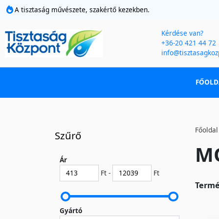
A tisztaság művészete, szakértő kezekben.
Kérdése van?
+36-20 421 44 72
info@tisztasagkoz
FŐOLD
Főoldal
Szűrő
MO
Ár
Ft -
Ft
Termé
Gyártó