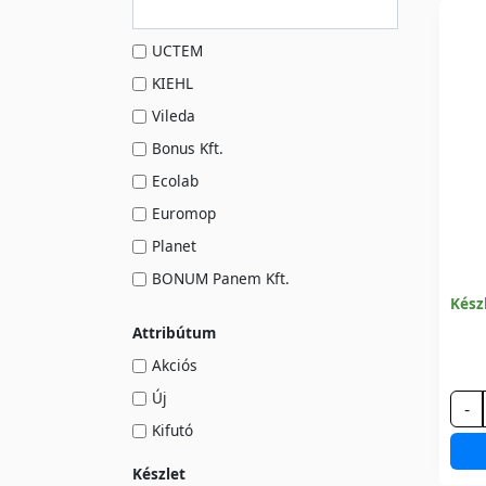
UCTEM
KIEHL
Vileda
Bonus Kft.
Ecolab
Euromop
Planet
BONUM Panem Kft.
Kész
IPC Tools
Attribútum
HUNTER
Akciós
Új
-
Kifutó
Készlet