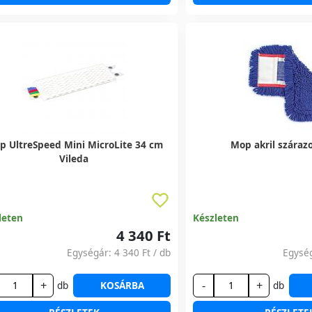
p UltreSpeed Mini MicroLite 34 cm
Mop akril száraz
Vileda
leten
Készleten
4 340 Ft
Egységár:
4 340 Ft
/ db
Egysé
+
-
+
db
KOSÁRBA
db