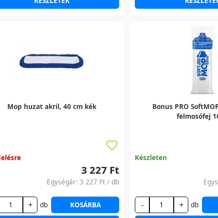
RÉSZLETEK
RÉSZLETE
Mop huzat akril, 40 cm kék
Bonus PRO SoftMOP
felmosófej 
elésre
Készleten
3 227 Ft
Egységár:
3 227 Ft
/ db
Egy
+
-
+
db
KOSÁRBA
db