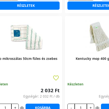
RÉSZLETEK
RÉSZLETE
 mikroszálas 50cm füles és zsebes
Kentucky mop 400 g
leten
Készleten
2 032 Ft
Egységár:
2 032 Ft
/ db
Egysé
+
-
+
db
KOSÁRBA
db