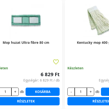
Mop huzat Ultra fibre 80 cm
Kentucky mop 400 
leten
Készleten
6 829 Ft
Egységár:
6 829 Ft
/ db
Egysé
+
-
+
db
KOSÁRBA
db
RÉSZLETEK
RÉSZLETE