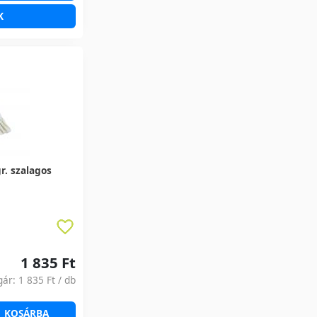
K
r. szalagos
1 835 Ft
gár:
1 835 Ft
/ db
KOSÁRBA