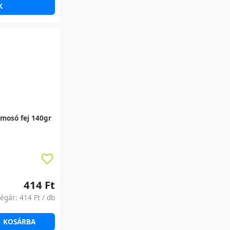
K
lmosó fej 140gr
414 Ft
ségár:
414 Ft
/ db
KOSÁRBA