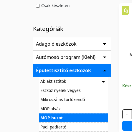
Csak készleten
Új
Kategóriák
Adagoló eszközök
M
Autómosó program (Kiehl)
Épülettisztító eszközök
Ablaktisztítók
Kész
Eszköz nyelek vegyes
Mikroszálas törlőkendő
MOP alváz
-
MOP huzat
Pad, padtartó