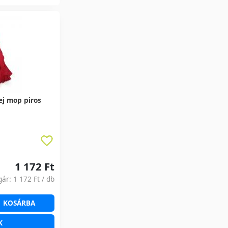
ej mop piros
1 172 Ft
gár:
1 172 Ft
/ db
KOSÁRBA
K