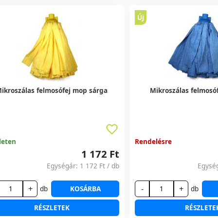
Új
ikroszálas felmosófej mop sárga
Mikroszálas felmosó
leten
Rendelésre
1 172 Ft
Egységár:
1 172 Ft
/ db
Egysé
+
-
+
db
KOSÁRBA
db
RÉSZLETEK
RÉSZLETE