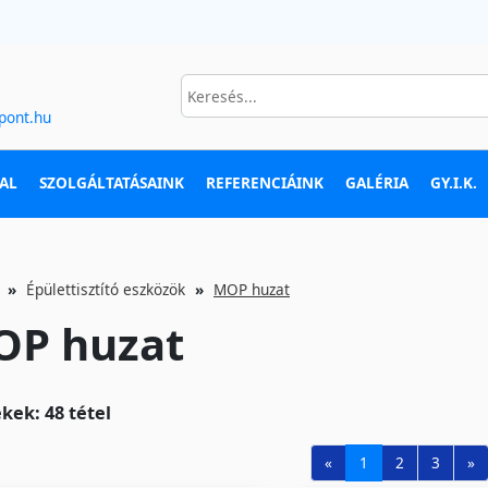
pont.hu
AL
SZOLGÁLTATÁSAINK
REFERENCIÁINK
GALÉRIA
GY.I.K.
Épülettisztító eszközök
MOP huzat
P huzat
kek: 48 tétel
«
1
2
3
»