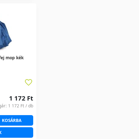
fej mop kék
1 172 Ft
gár:
1 172 Ft
/ db
KOSÁRBA
K