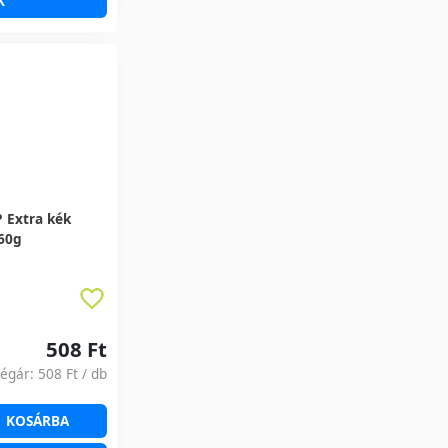
K
 Extra kék
160g
508 Ft
ségár:
508 Ft
/ db
KOSÁRBA