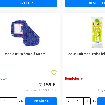
RÉSZLETEK
RÉSZLETE
Mop akril szárazoló 60 cm
Bonus Softmop Twist fe
leten
Rendelésre
2 159 Ft
Egységár:
2 159 Ft
/ db
Egy
+
-
+
db
KOSÁRBA
db