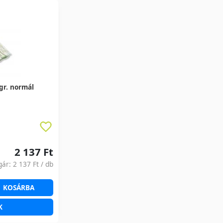
gr. normál
2 137 Ft
gár:
2 137 Ft
/ db
KOSÁRBA
K