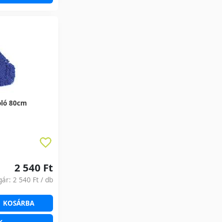
oló 80cm
2 540 Ft
gár:
2 540 Ft
/ db
KOSÁRBA