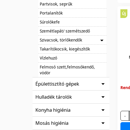
Partvisok, seprűk
Portalanítók
Új
Súrolókefe
Szemétlapát/ szemétszedő
Szivacsok, törlőkendők
Takarítókocsik, kiegészítők
Vízlehuzó
Felmosó szett,felmosókendő,
vödör
Épülettisztító gépek
Rend
Hulladék tárolók
Konyha higiénia
-
Mosás higiénia