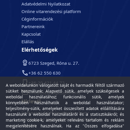
Adatvédelmi Nyilatkozat
Online vitarendezési platform
Céginformációk
Partnereink
Kapcsolat
Elállás
Elérhetőségek
6723 Szeged, Róna u. 27.
+36 62 550 630
+36-20 421 44 72
A weboldalunkon válogatott saját és harmadik féltől származó
sütiket használunk: Alapvető sütik, amelyek szükségesek a
info@tisztasagkozpont.hu
weboldal használatához; funkcionális sütik, amelyek
Hírlevél
könnyebben használhatók a weboldal használatakor;
teljesítmény-sütik, amelyeket összesített adatok előállítására
Iratkozzon fel hírlevelünkre, hogy
használunk a weboldal használatáról és a statisztikákról; és
megkapja a legfrissebb aktualitásokat és
marketing cookie-k, amelyeket releváns tartalom és reklám
híreket.
megjelenítésére használnak. Ha az "Összes elfogadása"