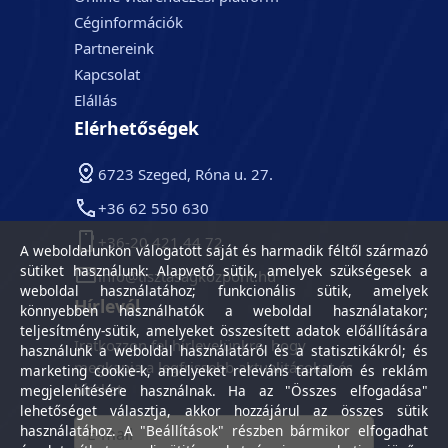
Céginformációk
Partnereink
Kapcsolat
Elállás
Elérhetőségek
6723 Szeged, Róna u. 27.
+36 62 550 630
+36-20 421 44 72
A weboldalunkon válogatott saját és harmadik féltől származó
sütiket használunk: Alapvető sütik, amelyek szükségesek a
info@tisztasagkozpont.hu
weboldal használatához; funkcionális sütik, amelyek
Hírlevél
könnyebben használhatók a weboldal használatakor;
teljesítmény-sütik, amelyeket összesített adatok előállítására
Iratkozzon fel hírlevelünkre, hogy
használunk a weboldal használatáról és a statisztikákról; és
megkapja a legfrissebb aktualitásokat és
marketing cookie-k, amelyeket releváns tartalom és reklám
híreket.
megjelenítésére használnak. Ha az "Összes elfogadása"
lehetőséget választja, akkor hozzájárul az összes sütik
használatához. A "Beállítások" részben bármikor elfogadhat