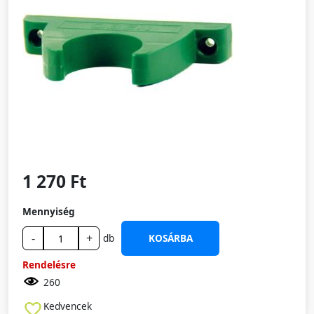
1 270 Ft
Mennyiség
-
+
db
KOSÁRBA
Rendelésre
260
Kedvencek