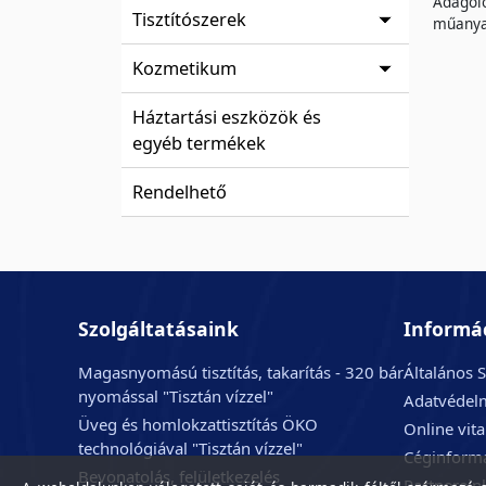
Adagoló
Tisztítószerek
műanyag
Kozmetikum
Háztartási eszközök és
egyéb termékek
Rendelhető
Szolgáltatásaink
Informá
Magasnyomású tisztítás, takarítás - 320 bár
Általános S
nyomással "Tisztán vízzel"
Adatvédelm
Üveg és homlokzattisztítás ÖKO
Online vit
technológiával "Tisztán vízzel"
Céginform
Bevonatolás, felületkezelés
Partnerein