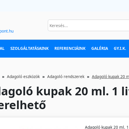
pont.hu
AL
SZOLGÁLTATÁSAINK
REFERENCIÁINK
GALÉRIA
GY.I.K.
Adagoló eszközök
Adagoló rendszerek
Adagoló kupak 20 ml
agoló kupak 20 ml. 1 li
erelhető
Adagoló kupak 20 ml. 1 