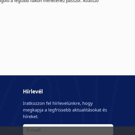
agoló a legtöbb flakon menetéhez passzol. Átlátszó
Hírlevél
Iratkozzon fel hírlevelünkre, hogy
megkapja a legfrissebb aktualitásokat és
híreket.