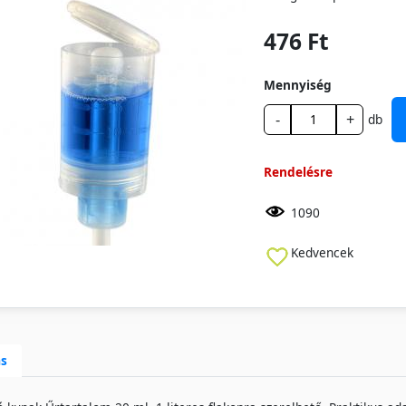
476 Ft
Mennyiség
-
+
db
Rendelésre
1090
Kedvencek
ás