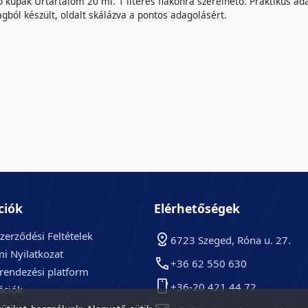
 kupak Űrtartalom 20 ml. 1 literes flakonra szerelhető. Praktikus ad
ból készült, oldalt skálázva a pontos adagolásért.
ciók
Elérhetőségek
zerződési Feltételek
6723 Szeged, Róna u. 27.
i Nyilatkozat
+36 62 550 630
arendezési platform
+36-20 421 44 72
ációk
k