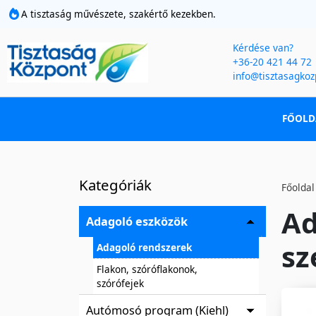
A tisztaság művészete, szakértő kezekben.
Kérdése van?
+36-20 421 44 72
info@tisztasagkoz
FŐOLD
Kategóriák
Főoldal
Ad
Adagoló eszközök
sz
Adagoló rendszerek
Flakon, szóróflakonok,
szórófejek
Autómosó program (Kiehl)