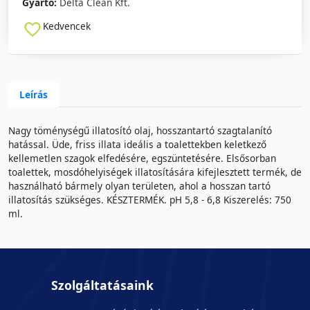
Gyártó:
Delta Clean Kft.
Kedvencek
Leírás
Nagy töménységű illatosító olaj, hosszantartó szagtalanító
hatással. Üde, friss illata ideális a toalettekben keletkező
kellemetlen szagok elfedésére, egszüntetésére. Elsősorban
toalettek, mosdóhelyiségek illatosítására kifejlesztett termék, de
használható bármely olyan területen, ahol a hosszan tartó
illatosítás szükséges. KÉSZTERMÉK. pH 5,8 - 6,8 Kiszerelés: 750
ml.
Szolgáltatásaink