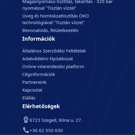
Magasnyomású tisztítás, takarítás - 320 bár
nyomással "Tisztán vízzel"
Üveg és homlokzattisztítás ÖKO
technológiával "Tisztán vízzel"
Bevonatolás, felületkezelés
Információk
Általános Szerződési Feltételek
Adatvédelmi Nyilatkozat
Online vitarendezési platform
Céginformációk
Partnereink
Kapcsolat
Elállás
Elérhetőségek
6723 Szeged, Róna u. 27.
+36 62 550 630