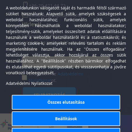
+36-20 421 44 72
A weboldalunkon válogatott saját és harmadik féltől származó
sütiket használunk: Alapvető sütik, amelyek szükségesek a
info@tisztasagkozpont.hu
weboldal használatához; funkcionális sütik, amelyek
Hírlevél
könnyebben használhatók a weboldal használatakor;
teljesítmény-sütik, amelyeket összesített adatok előállítására
Iratkozzon fel hírlevelünkre, hogy
használunk a weboldal használatáról és a statisztikákról; és
megkapja a legfrissebb aktualitásokat és
marketing cookie-k, amelyeket releváns tartalom és reklám
híreket.
megjelenítésére használnak. Ha az "Összes elfogadása"
lehetőséget választja, akkor hozzájárul az összes sütik
használatához. A "Beállítások" részben bármikor elfogadhat
és elutasíthat egyedi sütitípusokat, és visszavonhatja a jövőre
vonatkozó beleegyezését.
Elfogadom az
Adatvédelmi
Nyilatkozat
ot.
Adatvédelmi Nyilatkozat
FELIRATKOZÁS
Összes elutasítása
Beállítások
Általános Szerződési
Adatkezelési
-
Feltételek
tájékoztató