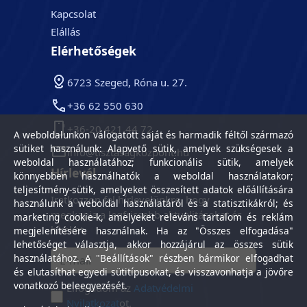
Kapcsolat
Elállás
Elérhetőségek
6723 Szeged, Róna u. 27.
+36 62 550 630
+36-20 421 44 72
A weboldalunkon válogatott saját és harmadik féltől származó
sütiket használunk: Alapvető sütik, amelyek szükségesek a
info@tisztasagkozpont.hu
weboldal használatához; funkcionális sütik, amelyek
Hírlevél
könnyebben használhatók a weboldal használatakor;
teljesítmény-sütik, amelyeket összesített adatok előállítására
Iratkozzon fel hírlevelünkre, hogy
használunk a weboldal használatáról és a statisztikákról; és
megkapja a legfrissebb aktualitásokat és
marketing cookie-k, amelyeket releváns tartalom és reklám
híreket.
megjelenítésére használnak. Ha az "Összes elfogadása"
lehetőséget választja, akkor hozzájárul az összes sütik
használatához. A "Beállítások" részben bármikor elfogadhat
és elutasíthat egyedi sütitípusokat, és visszavonhatja a jövőre
vonatkozó beleegyezését.
Elfogadom az
Adatvédelmi
Nyilatkozat
ot.