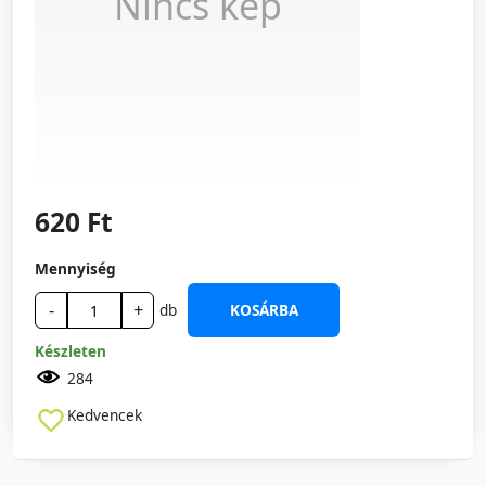
Nincs kép
620 Ft
Mennyiség
-
+
db
KOSÁRBA
Készleten
284
Kedvencek