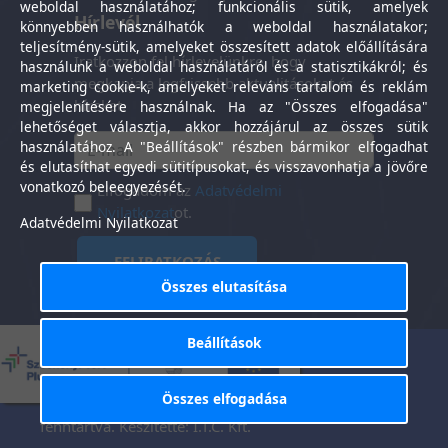
weboldal használatához; funkcionális sütik, amelyek
Hírlevél
könnyebben használhatók a weboldal használatakor;
teljesítmény-sütik, amelyeket összesített adatok előállítására
Iratkozzon fel hírlevelünkre, hogy
használunk a weboldal használatáról és a statisztikákról; és
megkapja a legfrissebb aktualitásokat és
marketing cookie-k, amelyeket releváns tartalom és reklám
híreket.
megjelenítésére használnak. Ha az "Összes elfogadása"
lehetőséget választja, akkor hozzájárul az összes sütik
használatához. A "Beállítások" részben bármikor elfogadhat
és elutasíthat egyedi sütitípusokat, és visszavonhatja a jövőre
vonatkozó beleegyezését.
Elfogadom az
Adatvédelmi
Nyilatkozat
ot.
Adatvédelmi Nyilatkozat
FELIRATKOZÁS
Összes elutasítása
Beállítások
Általános Szerződési
Adatkezelési
-
Feltételek
tájékoztató
Összes elfogadása
Tisztaság Központ Kft. © 2025. Minden jog
fenntartva. Készítette:
I.T.C. Kft.