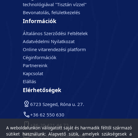
technológiával "Tisztán vízzel"
Bevonatolás, felületkezelés
Információk
Általános Szerződési Feltételek
Adatvédelmi Nyilatkozat
Online vitarendezési platform
Céginformációk
Partnereink
Kapcsolat
Elállás
Elérhetőségek
6723 Szeged, Róna u. 27.
+36 62 550 630
+36-20 421 44 72
A weboldalunkon válogatott saját és harmadik féltől származó
sütiket használunk: Alapvető sütik, amelyek szükségesek a
info@tisztasagkozpont.hu