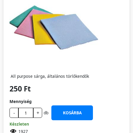
All purpose sárga, általános törlőkendők
250 Ft
Mennyiség
-
+
db
KOSÁRBA
Készleten
1927