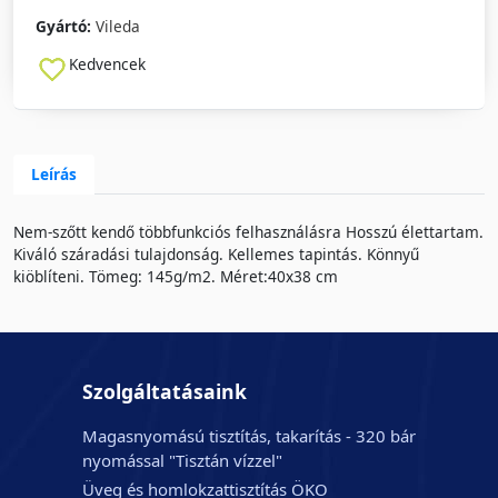
Gyártó:
Vileda
Kedvencek
Leírás
Nem-szőtt kendő többfunkciós felhasználásra Hosszú élettartam.
Kiváló száradási tulajdonság. Kellemes tapintás. Könnyű
kiöblíteni. Tömeg: 145g/m2. Méret:40x38 cm
Szolgáltatásaink
Magasnyomású tisztítás, takarítás - 320 bár
nyomással "Tisztán vízzel"
Üveg és homlokzattisztítás ÖKO