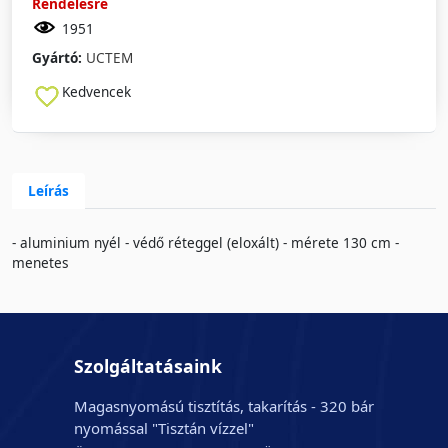
Rendelésre
1951
Gyártó:
UCTEM
Kedvencek
Leírás
- aluminium nyél - védő réteggel (eloxált) - mérete 130 cm -
menetes
Szolgáltatásaink
Magasnyomású tisztítás, takarítás - 320 bár
nyomással "Tisztán vízzel"