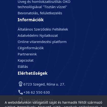
Üveg és homlokzattisztítás ÖKO
technológiával "Tisztán vízzel"
Bevonatolás, felületkezelés
Információk
Általános Szerződési Feltételek
Adatvédelmi Nyilatkozat
Online vitarendezési platform
Céginformációk
Partnereink
Kapcsolat
Elállás
Elérhetőségek
6723 Szeged, Róna u. 27.
+36 62 550 630
+36-20 421 44 72
A weboldalunkon válogatott saját és harmadik féltől származó