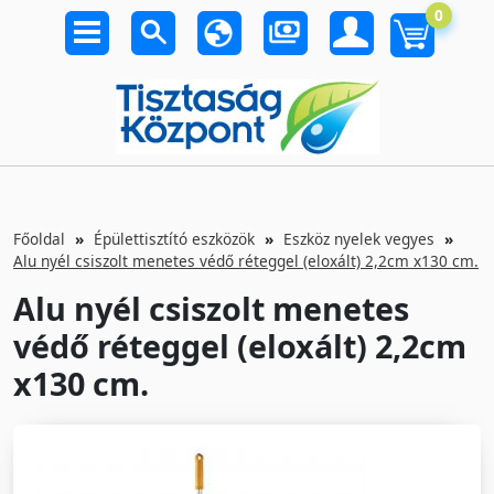
0
Főoldal
Épülettisztító eszközök
Eszköz nyelek vegyes
Alu nyél csiszolt menetes védő réteggel (eloxált) 2,2cm x130 cm.
Alu nyél csiszolt menetes
védő réteggel (eloxált) 2,2cm
x130 cm.