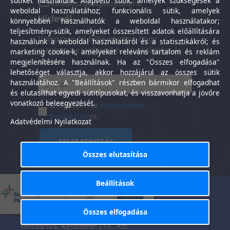
sütiket használunk: Alapvető sütik, amelyek szükségesek a
info@tisztasagkozpont.hu
weboldal használatához; funkcionális sütik, amelyek
Hírlevél
könnyebben használhatók a weboldal használatakor;
teljesítmény-sütik, amelyeket összesített adatok előállítására
Iratkozzon fel hírlevelünkre, hogy
használunk a weboldal használatáról és a statisztikákról; és
megkapja a legfrissebb aktualitásokat és
marketing cookie-k, amelyeket releváns tartalom és reklám
híreket.
megjelenítésére használnak. Ha az "Összes elfogadása"
lehetőséget választja, akkor hozzájárul az összes sütik
használatához. A "Beállítások" részben bármikor elfogadhat
és elutasíthat egyedi sütitípusokat, és visszavonhatja a jövőre
vonatkozó beleegyezését.
Elfogadom az
Adatvédelmi
Nyilatkozat
ot.
Adatvédelmi Nyilatkozat
FELIRATKOZÁS
Összes elutasítása
Beállítások
Általános Szerződési
Adatkezelési
-
Feltételek
tájékoztató
Összes elfogadása
Tisztaság Központ Kft. © 2025. Minden jog
fenntartva. Készítette:
I.T.C. Kft.