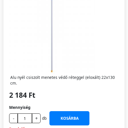
Alu nyél csiszolt menetes védő réteggel (eloxált) 22x130
cm.
2 184 Ft
Mennyiség
-
+
db
KOSÁRBA