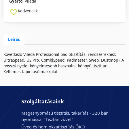
Gyártó:
Vileda
Kedvencek
Leírás
Következő Vileda Professional padlótisztítási rendszerekhez:
UltraSpeed, US Pro, CombiSpeed, Padmaster, Swep, Dustmop - A
hosszú nyelet kényelmesebb használni, könnyű tisztítani -
Kellemes tapintású markolat
Szolgáltatásaink
Magasnyomású tisztítás, takarítás - 320 bár
nyomással "Tisztán vízzel"
Üveg és homlokzattisztítás ÖKO