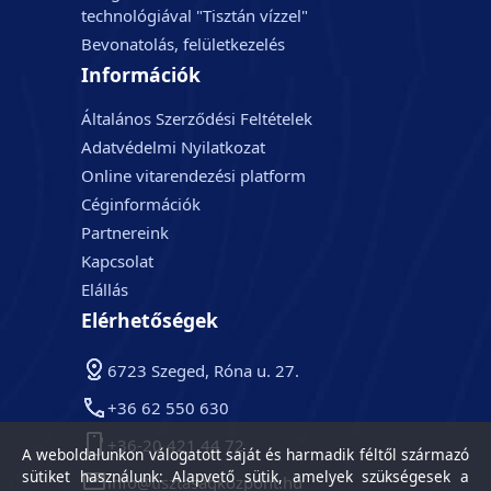
technológiával "Tisztán vízzel"
Bevonatolás, felületkezelés
Információk
Általános Szerződési Feltételek
Adatvédelmi Nyilatkozat
Online vitarendezési platform
Céginformációk
Partnereink
Kapcsolat
Elállás
Elérhetőségek
6723 Szeged, Róna u. 27.
+36 62 550 630
+36-20 421 44 72
A weboldalunkon válogatott saját és harmadik féltől származó
sütiket használunk: Alapvető sütik, amelyek szükségesek a
info@tisztasagkozpont.hu