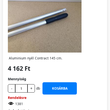
Aluminium nyél Contract 145 cm.
4 162 Ft
Mennyiség
-
+
db
KOSÁRBA
Rendelésre
1381