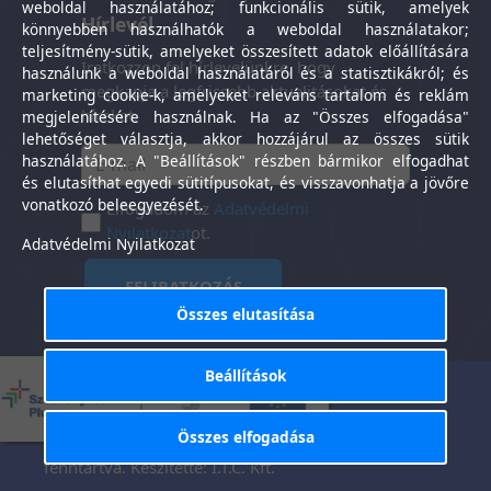
weboldal használatához; funkcionális sütik, amelyek
Hírlevél
könnyebben használhatók a weboldal használatakor;
teljesítmény-sütik, amelyeket összesített adatok előállítására
Iratkozzon fel hírlevelünkre, hogy
használunk a weboldal használatáról és a statisztikákról; és
megkapja a legfrissebb aktualitásokat és
marketing cookie-k, amelyeket releváns tartalom és reklám
híreket.
megjelenítésére használnak. Ha az "Összes elfogadása"
lehetőséget választja, akkor hozzájárul az összes sütik
használatához. A "Beállítások" részben bármikor elfogadhat
és elutasíthat egyedi sütitípusokat, és visszavonhatja a jövőre
vonatkozó beleegyezését.
Elfogadom az
Adatvédelmi
Nyilatkozat
ot.
Adatvédelmi Nyilatkozat
FELIRATKOZÁS
Összes elutasítása
Beállítások
Általános Szerződési
Adatkezelési
-
Feltételek
tájékoztató
Összes elfogadása
Tisztaság Központ Kft. © 2025. Minden jog
fenntartva. Készítette:
I.T.C. Kft.