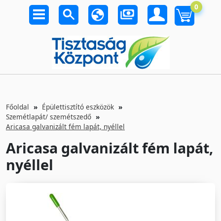
0
Főoldal
Épülettisztító eszközök
Szemétlapát/ szemétszedő
Aricasa galvanizált fém lapát, nyéllel
Aricasa galvanizált fém lapát,
nyéllel