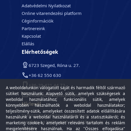
Adatvédelmi Nyilatkozat
Online vitarendezési platform
Céginformációk
Partnereink
Kapcsolat
Elállás
Elérhetőségek
6723 Szeged, Róna u. 27.
+36 62 550 630
+36-20 421 44 72
A weboldalunkon válogatott saját és harmadik féltől származó
sütiket használunk: Alapvető sütik, amelyek szükségesek a
info@tisztasagkozpont.hu
weboldal használatához; funkcionális sütik, amelyek
Hírlevél
könnyebben használhatók a weboldal használatakor;
teljesítmény-sütik, amelyeket összesített adatok előállítására
Iratkozzon fel hírlevelünkre, hogy
használunk a weboldal használatáról és a statisztikákról; és
megkapja a legfrissebb aktualitásokat és
marketing cookie-k, amelyeket releváns tartalom és reklám
híreket.
megjelenítésére használnak. Ha az "Összes elfogadása"