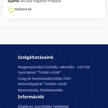
Gyártó:
Aricasa Higienie Products
Kedvencek
Szolgáltatásaink
Magasnyomású tisztítás, takarítás - 320 bár
nyomással "Tisztán vízzel"
Üveg és homlokzattisztítás ÖKO
technológiával "Tisztán vízzel"
Bevonatolás, felületkezelés
Információk
Általános Szerződési Feltételek