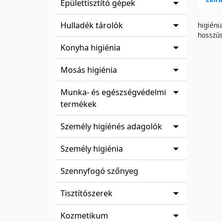
Épülettisztító gépek
Hulladék tárolók
higiéni
hosszús
Konyha higiénia
Mosás higiénia
Munka- és egészségvédelmi
termékek
Személy higiénés adagolók
Személy higiénia
Szennyfogó szőnyeg
Tisztítószerek
Kozmetikum