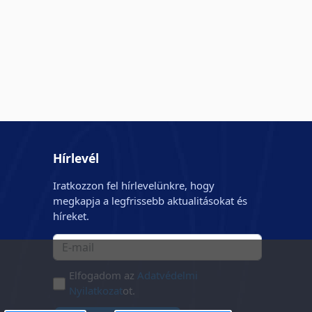
Hírlevél
Iratkozzon fel hírlevelünkre, hogy
megkapja a legfrissebb aktualitásokat és
híreket.
Elfogadom az
Adatvédelmi
Nyilatkozat
ot.