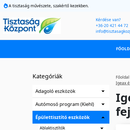
A tisztaság művészete, szakértő kezekben.
Kérdése van?
+36-20 421 44 72
info@tisztasagkoz
FŐOLD
Kategóriák
Főoldal
Igeax é
Adagoló eszközök
Ig
Autómosó program (Kiehl)
fe
Épülettisztító eszközök
Ablaktisztítók