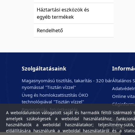
Háztartási eszközök és
egyéb termékek
Rendelhető
Szolgáltatásaink
Informá
Magasnyomású tisztítás, takarítás - 320 bár
Általános S
nyomással "Tisztán vízzel"
Adatvédelm
Üveg és homlokzattisztítás ÖKO
Online vit
technológiával "Tisztán vízzel"
Céginform
Bevonatolás, felületkezelés
Partnerein
A weboldalunkon válogatott saját és harmadik féltől származó sü
amelyek szükségesek a weboldal használatához; funkcioná
Kapcsolat
használhatók a weboldal használatakor; teljesítmény-sütik
Elállás
előállítására használunk a weboldal használatáról és a statis