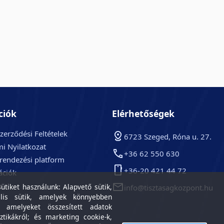
ciók
Elérhetőségek
zerződési Feltételek
6723 Szeged, Róna u. 27.
i Nyilatkozat
+36 62 550 630
arendezési platform
+36-20 421 44 72
ációk
k
tiket használunk: Alapvető sütik,
info@tisztasagkozpont.hu
lis sütik, amelyek könnyebben
, amelyeket összesített adatok
ztikákról; és marketing cookie-k,