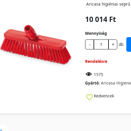
Aricasa higiéniai sepr
10 014 Ft
Mennyiség
-
+
db
Rendelésre
1575
Gyártó:
Aricasa Higieni
Kedvencek
ás