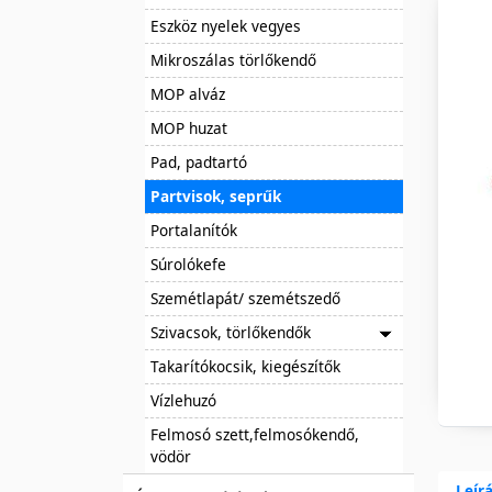
Eszköz nyelek vegyes
Mikroszálas törlőkendő
MOP alváz
MOP huzat
Pad, padtartó
Partvisok, seprűk
Portalanítók
Súrolókefe
Szemétlapát/ szemétszedő
Szivacsok, törlőkendők
Takarítókocsik, kiegészítők
Vízlehuzó
Felmosó szett,felmosókendő,
vödör
Leír