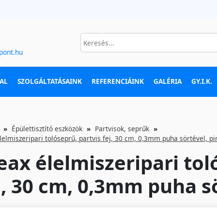
pont.hu
AL
SZOLGÁLTATÁSAINK
REFERENCIÁINK
GALÉRIA
GY.I.K.
Épülettisztító eszközök
Partvisok, seprűk
lelmiszeripari tolóseprű, partvis fej, 30 cm, 0,3mm puha sörtével, pi
eax élelmiszeripari tol
j, 30 cm, 0,3mm puha sö