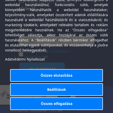
info@tisztasagkozpont.hu
weboldal használatához; funkcionális sütik, amelyek
Hírlevél
könnyebben használhatók a weboldal használatakor;
teljesítmény-sütik, amelyeket összesített adatok előállítására
Iratkozzon fel hírlevelünkre, hogy
használunk a weboldal használatáról és a statisztikákról; és
megkapja a legfrissebb aktualitásokat és
marketing cookie-k, amelyeket releváns tartalom és reklám
híreket.
megjelenítésére használnak. Ha az "Összes elfogadása"
lehetőséget választja, akkor hozzájárul az összes sütik
használatához. A "Beállítások" részben bármikor elfogadhat
és elutasíthat egyedi sütitípusokat, és visszavonhatja a jövőre
vonatkozó beleegyezését.
Elfogadom az
Adatvédelmi
Nyilatkozat
ot.
Adatvédelmi Nyilatkozat
FELIRATKOZÁS
Összes elutasítása
Beállítások
Általános Szerződési
Adatkezelési
-
Feltételek
tájékoztató
Összes elfogadása
Tisztaság Központ Kft. © 2025. Minden jog
fenntartva. Készítette:
I.T.C. Kft.