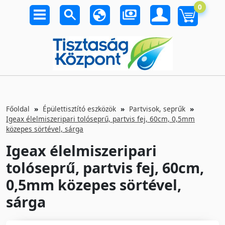
0
Főoldal
Épülettisztító eszközök
Partvisok, seprűk
Igeax élelmiszeripari tolóseprű, partvis fej, 60cm, 0,5mm
közepes sörtével, sárga
Igeax élelmiszeripari
tolóseprű, partvis fej, 60cm,
0,5mm közepes sörtével,
sárga