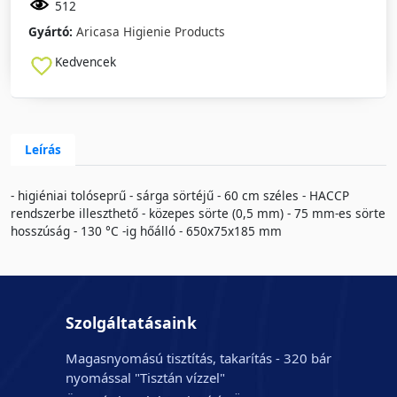
512
Gyártó:
Aricasa Higienie Products
Kedvencek
Leírás
- higiéniai tolóseprű - sárga sörtéjű - 60 cm széles - HACCP
rendszerbe illeszthető - közepes sörte (0,5 mm) - 75 mm-es sörte
hosszúság - 130 °C -ig hőálló - 650x75x185 mm
Szolgáltatásaink
Magasnyomású tisztítás, takarítás - 320 bár
nyomással "Tisztán vízzel"