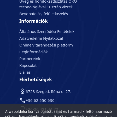
Üveg és homlokzattisztítás ÖKO
technológiával "Tisztán vízzel"
Bevonatolás, felületkezelés
Információk
Általános Szerződési Feltételek
Adatvédelmi Nyilatkozat
Online vitarendezési platform
Céginformációk
Partnereink
Kapcsolat
Elállás
Elérhetőségek
6723 Szeged, Róna u. 27.
+36 62 550 630
+36-20 421 44 72
A weboldalunkon válogatott saját és harmadik féltől származó
sütiket használunk: Alapvető sütik, amelyek szükségesek a