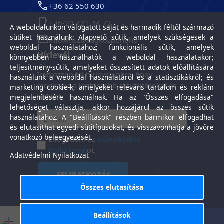
+36 62 550 630
+36-20 421 44 72
A weboldalunkon válogatott saját és harmadik féltől származó
sütiket használunk: Alapvető sütik, amelyek szükségesek a
info@tisztasagkozpont.hu
weboldal használatához; funkcionális sütik, amelyek
Hírlevél
könnyebben használhatók a weboldal használatakor;
teljesítmény-sütik, amelyeket összesített adatok előállítására
Iratkozzon fel hírlevelünkre, hogy
használunk a weboldal használatáról és a statisztikákról; és
megkapja a legfrissebb aktualitásokat és
marketing cookie-k, amelyeket releváns tartalom és reklám
híreket.
megjelenítésére használnak. Ha az "Összes elfogadása"
lehetőséget választja, akkor hozzájárul az összes sütik
használatához. A "Beállítások" részben bármikor elfogadhat
és elutasíthat egyedi sütitípusokat, és visszavonhatja a jövőre
vonatkozó beleegyezését.
Elfogadom az
Adatvédelmi
Nyilatkozat
ot.
Adatvédelmi Nyilatkozat
FELIRATKOZÁS
Összes elutasítása
Beállítások