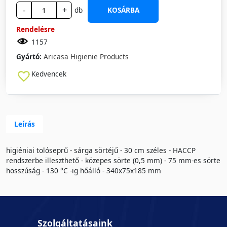
-
+
db
KOSÁRBA
Rendelésre
1157
Gyártó:
Aricasa Higienie Products
Kedvencek
Leírás
higiéniai tolóseprű - sárga sörtéjű - 30 cm széles - HACCP
rendszerbe illeszthető - közepes sörte (0,5 mm) - 75 mm-es sörte
hosszúság - 130 °C -ig hőálló - 340x75x185 mm
Szolgáltatásaink