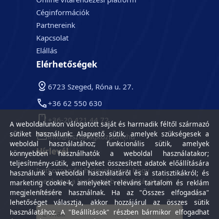
Céginformációk
Partnereink
Kapcsolat
Elállás
Elérhetőségek
6723 Szeged, Róna u. 27.
+36 62 550 630
+36-20 421 44 72
A weboldalunkon válogatott saját és harmadik féltől származó
sütiket használunk: Alapvető sütik, amelyek szükségesek a
info@tisztasagkozpont.hu
weboldal használatához; funkcionális sütik, amelyek
Hírlevél
könnyebben használhatók a weboldal használatakor;
teljesítmény-sütik, amelyeket összesített adatok előállítására
Iratkozzon fel hírlevelünkre, hogy
használunk a weboldal használatáról és a statisztikákról; és
megkapja a legfrissebb aktualitásokat és
marketing cookie-k, amelyeket releváns tartalom és reklám
híreket.
megjelenítésére használnak. Ha az "Összes elfogadása"
lehetőséget választja, akkor hozzájárul az összes sütik
használatához. A "Beállítások" részben bármikor elfogadhat