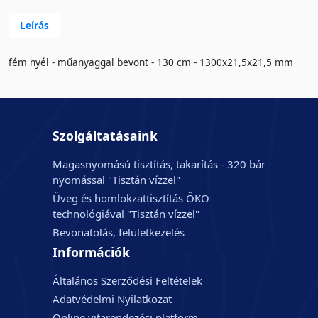
Leírás
fém nyél - műanyaggal bevont - 130 cm - 1300x21,5x21,5 mm
Szolgáltatásaink
Magasnyomású tisztítás, takarítás - 320 bár
nyomással "Tisztán vízzel"
Üveg és homlokzattisztítás ÖKO
technológiával "Tisztán vízzel"
Bevonatolás, felületkezelés
Információk
Általános Szerződési Feltételek
Adatvédelmi Nyilatkozat
Online vitarendezési platform