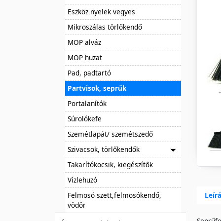
Eszköz nyelek vegyes
Mikroszálas törlőkendő
MOP alváz
MOP huzat
Pad, padtartó
Partvisok, seprűk
Portalanítók
Súrolókefe
Szemétlapát/ szemétszedő
Szivacsok, törlőkendők
Takarítókocsik, kiegészítők
Vízlehuzó
Felmosó szett,felmosókendő,
Leír
vödör
Seprűfe