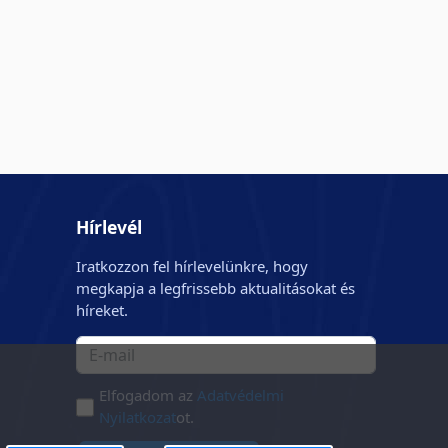
Hírlevél
Iratkozzon fel hírlevelünkre, hogy
megkapja a legfrissebb aktualitásokat és
híreket.
Elfogadom az
Adatvédelmi
Nyilatkozat
ot.