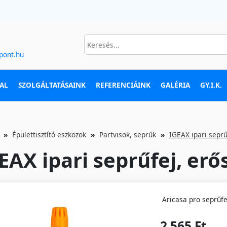
pont.hu
AL
SZOLGÁLTATÁSAINK
REFERENCIÁINK
GALÉRIA
GY.I.K.
Épülettisztító eszközök
Partvisok, seprűk
IGEAX ipari seprű
EAX ipari seprűfej, erő
Aricasa pro seprűfe
2 565 Ft