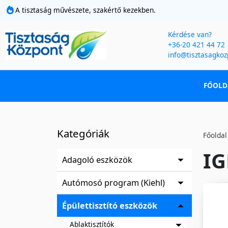
A tisztaság művészete, szakértő kezekben.
Kérdése van?
+36-20 421 44 72
info@tisztasagkoz
FŐOLD
Kategóriák
Főoldal
IG
Adagoló eszközök
Autómosó program (Kiehl)
Épülettisztító eszközök
Ablaktisztítók