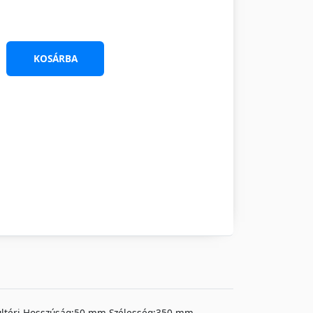
KOSÁRBA
- kültéri Hosszúság:50 mm Szélesség:350 mm