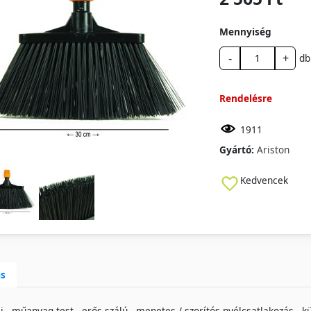
Mennyiség
-
+
db
Rendelésre
1911
Gyártó:
Ariston
Kedvencek
ás
j - műanyag test - erős szálú - menetes / szorítós nyélcsatlakozás 