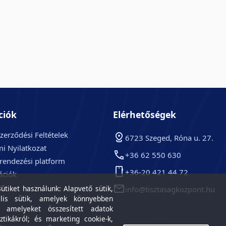
ciók
Elérhetőségek
zerződési Feltételek
6723 Szeged, Róna u. 27.
i Nyilatkozat
+36 62 550 630
arendezési platform
+36-20 421 44 72
ációk
k
tiket használunk: Alapvető sütik,
info@tisztasagkozpont.hu
lis sütik, amelyek könnyebben
, amelyeket összesített adatok
ztikákról; és marketing cookie-k,