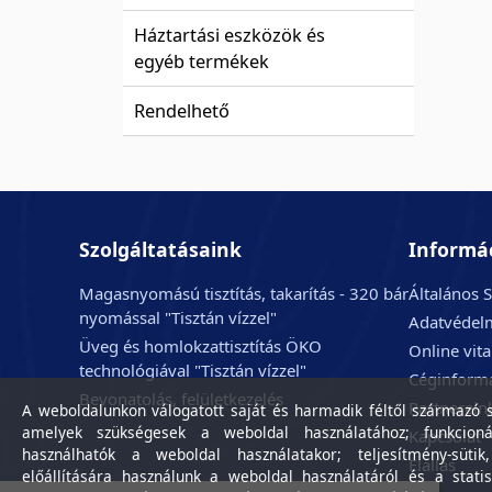
Háztartási eszközök és
egyéb termékek
Rendelhető
Szolgáltatásaink
Informá
Magasnyomású tisztítás, takarítás - 320 bár
Általános S
nyomással "Tisztán vízzel"
Adatvédelm
Üveg és homlokzattisztítás ÖKO
Online vit
technológiával "Tisztán vízzel"
Céginform
Bevonatolás, felületkezelés
Partnerein
A weboldalunkon válogatott saját és harmadik féltől származó sü
amelyek szükségesek a weboldal használatához; funkcioná
Kapcsolat
használhatók a weboldal használatakor; teljesítmény-sütik
Elállás
előállítására használunk a weboldal használatáról és a statis