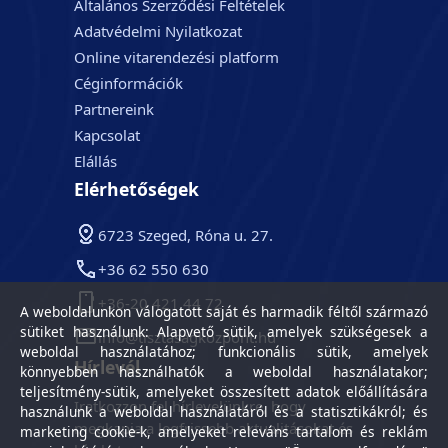
Általános Szerződési Feltételek
Adatvédelmi Nyilatkozat
Online vitarendezési platform
Céginformációk
Partnereink
Kapcsolat
Elállás
Elérhetőségek
6723 Szeged, Róna u. 27.
+36 62 550 630
+36-20 421 44 72
A weboldalunkon válogatott saját és harmadik féltől származó
sütiket használunk: Alapvető sütik, amelyek szükségesek a
info@tisztasagkozpont.hu
weboldal használatához; funkcionális sütik, amelyek
Hírlevél
könnyebben használhatók a weboldal használatakor;
teljesítmény-sütik, amelyeket összesített adatok előállítására
Iratkozzon fel hírlevelünkre, hogy
használunk a weboldal használatáról és a statisztikákról; és
megkapja a legfrissebb aktualitásokat és
marketing cookie-k, amelyeket releváns tartalom és reklám