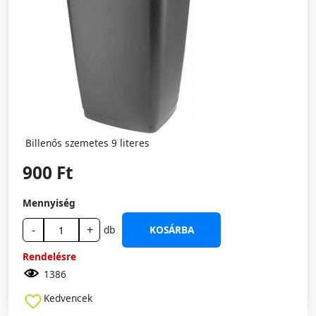
Billenős szemetes 9 literes
900 Ft
Mennyiség
-
+
db
KOSÁRBA
Rendelésre
1386
Kedvencek