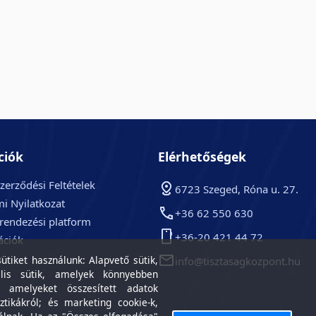
ciók
Elérhetőségek
zerződési Feltételek
6723 Szeged, Róna u. 27.
i Nyilatkozat
+36 62 550 630
arendezési platform
+36-20 421 44 72
ációk
k
tiket használunk: Alapvető sütik,
info@tisztasagkozpont.hu
lis sütik, amelyek könnyebben
, amelyeket összesített adatok
ztikákról; és marketing cookie-k,