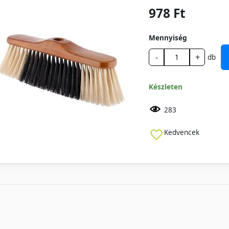
978 Ft
Mennyiség
-
+
db
Készleten
283
Kedvencek