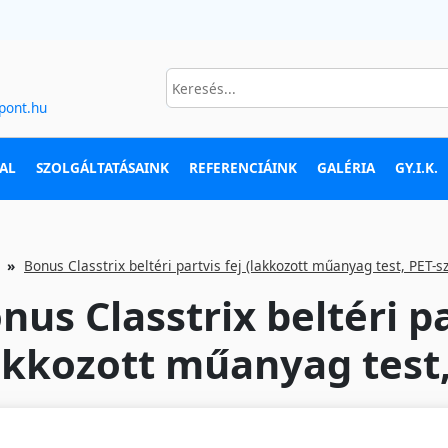
pont.hu
AL
SZOLGÁLTATÁSAINK
REFERENCIÁINK
GALÉRIA
GY.I.K.
Bonus Classtrix beltéri partvis fej (lakkozott műanyag test, PET-sz
nus Classtrix beltéri pa
akkozott műanyag test,