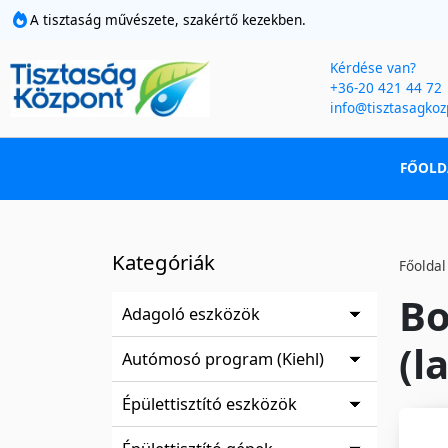
A tisztaság művészete, szakértő kezekben.
Kérdése van?
+36-20 421 44 72
info@tisztasagkoz
FŐOLD
Kategóriák
Főoldal
Bo
Adagoló eszközök
(l
Autómosó program (Kiehl)
Épülettisztító eszközök