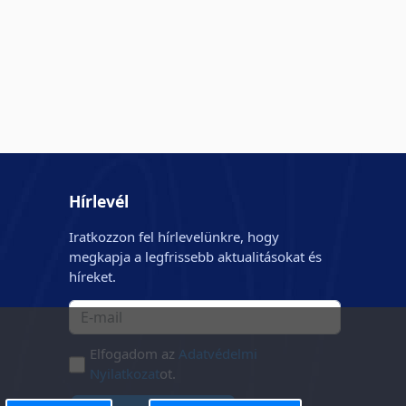
Hírlevél
Iratkozzon fel hírlevelünkre, hogy
megkapja a legfrissebb aktualitásokat és
híreket.
Elfogadom az
Adatvédelmi
Nyilatkozat
ot.