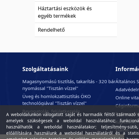
Háztartási eszközök és
egyéb termékek
Rendelhető
Szolgáltatásaink
Informá
Magasnyomású tisztítás, takarítás - 320 bár
Általános S
nyomással "Tisztán vízzel"
Adatvédelm
Üveg és homlokzattisztítás ÖKO
Online vit
technológiával "Tisztán vízzel"
Céginform
Bevonatolás, felületkezelés
Partnerein
A weboldalunkon válogatott saját és harmadik féltől származó sü
amelyek szükségesek a weboldal használatához; funkcioná
Kapcsolat
használhatók a weboldal használatakor; teljesítmény-sütik
Elállás
előállítására használunk a weboldal használatáról és a statis