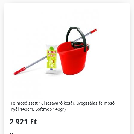
Felmosó szett 18l (csavaró kosár, üvegszálas felmosó
nyél 140cm, Softmop 140gr)
2 921 Ft