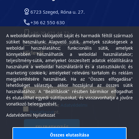
6723 Szeged, Róna u. 27.
+36 62 550 630
+36-20 421 44 72
A weboldalunkon válogatott saját és harmadik féltől származó
sütiket használunk: Alapvető sütik, amelyek szükségesek a
info@tisztasagkozpont.hu
weboldal használatához; funkcionális sütik, amelyek
Hírlevél
könnyebben használhatók a weboldal használatakor;
teljesítmény-sütik, amelyeket összesített adatok előállítására
Iratkozzon fel hírlevelünkre, hogy
használunk a weboldal használatáról és a statisztikákról; és
megkapja a legfrissebb aktualitásokat és
marketing cookie-k, amelyeket releváns tartalom és reklám
híreket.
megjelenítésére használnak. Ha az "Összes elfogadása"
lehetőséget választja, akkor hozzájárul az összes sütik
használatához. A "Beállítások" részben bármikor elfogadhat
és elutasíthat egyedi sütitípusokat, és visszavonhatja a jövőre
vonatkozó beleegyezését.
Elfogadom az
Adatvédelmi
Nyilatkozat
ot.
Adatvédelmi Nyilatkozat
FELIRATKOZÁS
Összes elutasítása