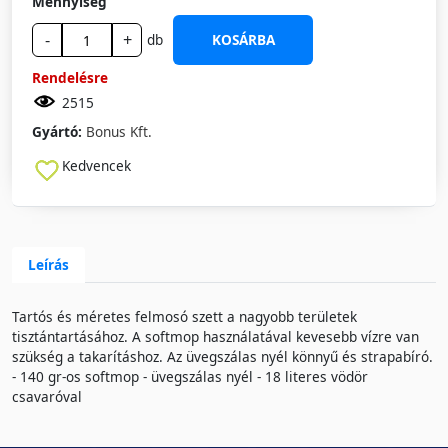
Mennyiség
-
+
db
KOSÁRBA
Rendelésre
2515
Gyártó:
Bonus Kft.
Kedvencek
Leírás
Tartós és méretes felmosó szett a nagyobb területek
tisztántartásához. A softmop használatával kevesebb vízre van
szükség a takarításhoz. Az üvegszálas nyél könnyű és strapabíró.
- 140 gr-os softmop - üvegszálas nyél - 18 literes vödör
csavaróval