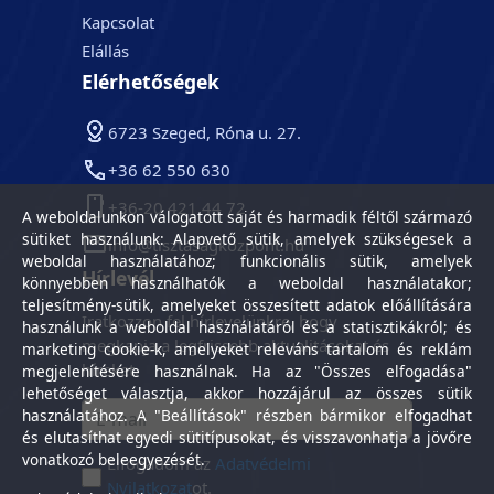
Kapcsolat
Elállás
Elérhetőségek
6723 Szeged, Róna u. 27.
+36 62 550 630
+36-20 421 44 72
A weboldalunkon válogatott saját és harmadik féltől származó
sütiket használunk: Alapvető sütik, amelyek szükségesek a
info@tisztasagkozpont.hu
weboldal használatához; funkcionális sütik, amelyek
Hírlevél
könnyebben használhatók a weboldal használatakor;
teljesítmény-sütik, amelyeket összesített adatok előállítására
Iratkozzon fel hírlevelünkre, hogy
használunk a weboldal használatáról és a statisztikákról; és
megkapja a legfrissebb aktualitásokat és
marketing cookie-k, amelyeket releváns tartalom és reklám
híreket.
megjelenítésére használnak. Ha az "Összes elfogadása"
lehetőséget választja, akkor hozzájárul az összes sütik
használatához. A "Beállítások" részben bármikor elfogadhat
és elutasíthat egyedi sütitípusokat, és visszavonhatja a jövőre
vonatkozó beleegyezését.
Elfogadom az
Adatvédelmi
Nyilatkozat
ot.