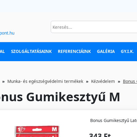
pont.hu
AL
SZOLGÁLTATÁSAINK
REFERENCIÁINK
GALÉRIA
GY.I.K.
Munka- és egészségvédelmi termékek
Kézvédelem
Bonus 
nus Gumikesztyű M
Bonus Gumikesztyű Lat
343 Ft