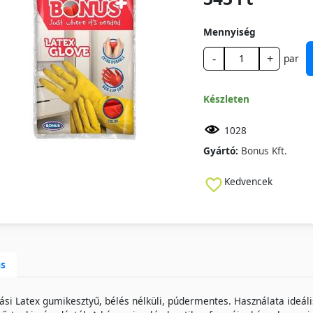
Mennyiség
-
+
par
Készleten
1028
Gyártó:
Bonus Kft.
Kedvencek
ás
ási Latex gumikesztyű, bélés nélküli, púdermentes. Használata ideális