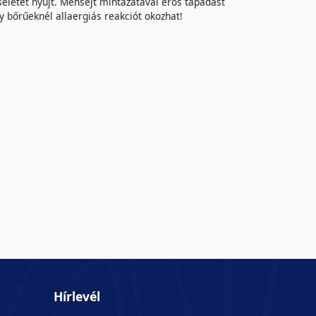
seletet nyújt. Méhsejt mintázatával erős tapadást
y bőrűeknél allaergiás reakciót okozhat!
Hírlevél