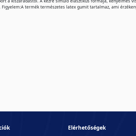
bőrt a kiszáradástól. A kézre simuló elasztikus formája, kényelmes vi
t. Figyelem:A termék természetes latex gumit tartalmaz, ami érzéken
ciók
Elérhetőségek