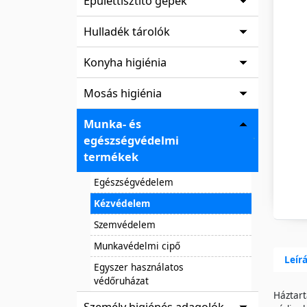
Épülettisztító gépek
Hulladék tárolók
Konyha higiénia
Mosás higiénia
Munka- és
egészségvédelmi
termékek
Egészségvédelem
Kézvédelem
Szemvédelem
Munkavédelmi cipő
Leír
Egyszer használatos
védőruházat
Háztart
Személy higiénés adagolók