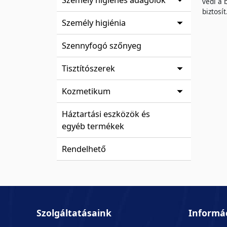
védi a 
biztosí
Személy higiénia
Szennyfogó szőnyeg
Tisztítószerek
Kozmetikum
Háztartási eszközök és
egyéb termékek
Rendelhető
Szolgáltatásaink
Informá