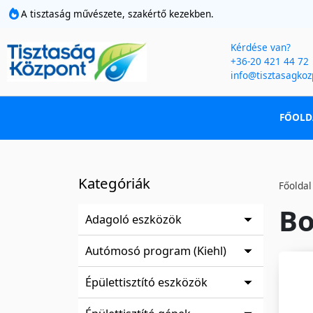
A tisztaság művészete, szakértő kezekben.
Kérdése van?
+36-20 421 44 72
info@tisztasagkoz
FŐOLD
Kategóriák
Főoldal
Bo
Adagoló eszközök
Autómosó program (Kiehl)
Épülettisztító eszközök