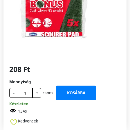
208 Ft
Mennyiség
-
+
csom
KOSÁRBA
Készleten
1349
Kedvencek