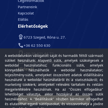
Céginformációk
Partnereink
Kapcsolat
Elállás
Elérhetőségek
6723 Szeged, Róna u. 27.
+36 62 550 630
+36-20 421 44 72
A weboldalunkon válogatott saját és harmadik féltől származó
sütiket használunk: Alapvető sütik, amelyek szükségesek a
info@tisztasagkozpont.hu
weboldal használatához; funkcionális sütik, amelyek
Hírlevél
könnyebben használhatók a weboldal használatakor;
teljesítmény-sütik, amelyeket összesített adatok előállítására
Iratkozzon fel hírlevelünkre, hogy
használunk a weboldal használatáról és a statisztikákról; és
megkapja a legfrissebb aktualitásokat és
marketing cookie-k, amelyeket releváns tartalom és reklám
híreket.
megjelenítésére használnak. Ha az "Összes elfogadása"
lehetőséget választja, akkor hozzájárul az összes sütik
használatához. A "Beállítások" részben bármikor elfogadhat
és elutasíthat egyedi sütitípusokat, és visszavonhatja a jövőre