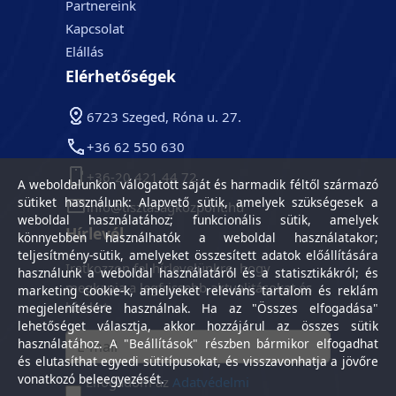
Partnereink
Kapcsolat
Elállás
Elérhetőségek
6723 Szeged, Róna u. 27.
+36 62 550 630
+36-20 421 44 72
A weboldalunkon válogatott saját és harmadik féltől származó
sütiket használunk: Alapvető sütik, amelyek szükségesek a
info@tisztasagkozpont.hu
weboldal használatához; funkcionális sütik, amelyek
Hírlevél
könnyebben használhatók a weboldal használatakor;
teljesítmény-sütik, amelyeket összesített adatok előállítására
Iratkozzon fel hírlevelünkre, hogy
használunk a weboldal használatáról és a statisztikákról; és
megkapja a legfrissebb aktualitásokat és
marketing cookie-k, amelyeket releváns tartalom és reklám
híreket.
megjelenítésére használnak. Ha az "Összes elfogadása"
lehetőséget választja, akkor hozzájárul az összes sütik
használatához. A "Beállítások" részben bármikor elfogadhat
és elutasíthat egyedi sütitípusokat, és visszavonhatja a jövőre
vonatkozó beleegyezését.
Elfogadom az
Adatvédelmi