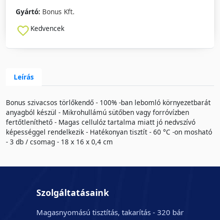
Gyártó:
Bonus Kft.
Kedvencek
Leírás
Bonus szivacsos törlőkendő - 100% -ban lebomló környezetbarát
anyagból készül - Mikrohullámú sütőben vagy forróvízben
fertőtleníthető - Magas cellulóz tartalma miatt jó nedvszívó
képességgel rendelkezik - Hatékonyan tisztít - 60 °C -on mosható
- 3 db / csomag - 18 x 16 x 0,4 cm
Szolgáltatásaink
Magasnyomású tisztítás, takarítás - 320 bár