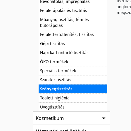
tisztít
Bevonatolás, impregnálás
agglome
Felületápolás és tisztitás
megszün
Műanyag tisztítás, fém és
bútorápolás
Felületfertőtlenítés, tisztítás
Gépi tisztítás
Napi karbantartó tisztítás
ÖKO termékek
Speciális termékek
Szaniter tisztítás
Szőnyegtisztítás
Toalett higiénia
Üvegtisztítás
Kozmetikum