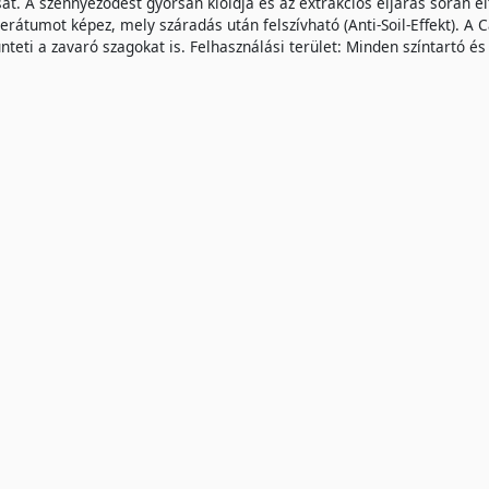
ását. A szennyeződést gyorsan kioldja és az extrakciós eljárás során
rátumot képez, mely száradás után felszívható (Anti-Soil-Effekt). A C
teti a zavaró szagokat is. Felhasználási terület: Minden színtartó és