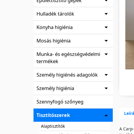
Épülettisztító gépek
Hulladék tárolók
Konyha higiénia
Mosás higiénia
Munka- és egészségvédelmi
termékek
Személy higiénés adagolók
Személy higiénia
Szennyfogó szőnyeg
Leír
Tisztítószerek
Alaptisztítók
A Carp-