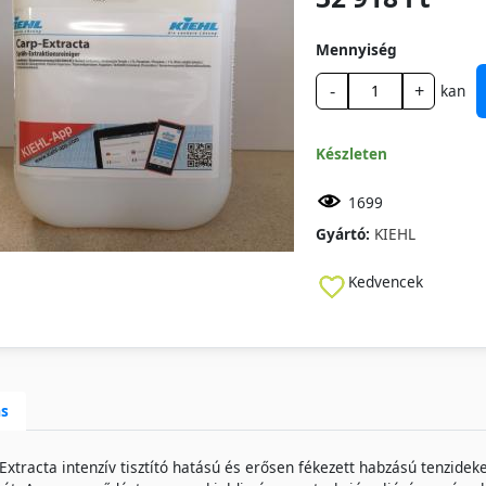
Mennyiség
-
+
kan
Készleten
1699
Gyártó:
KIEHL
Kedvencek
ás
Extracta intenzív tisztító hatású és erősen fékezett habzású tenzidek