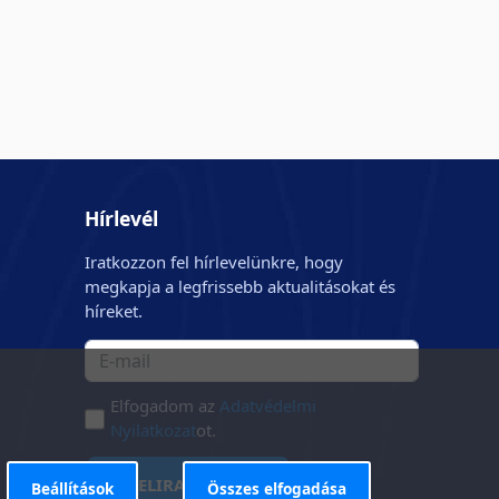
Hírlevél
Iratkozzon fel hírlevelünkre, hogy
megkapja a legfrissebb aktualitásokat és
híreket.
Elfogadom az
Adatvédelmi
Nyilatkozat
ot.
FELIRATKOZÁS
Beállítások
Összes elfogadása