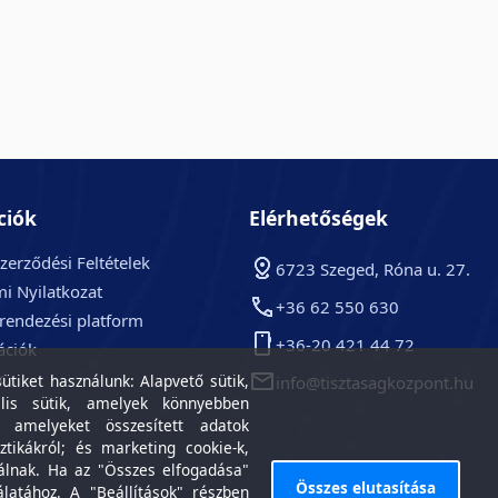
ciók
Elérhetőségek
zerződési Feltételek
6723 Szeged, Róna u. 27.
i Nyilatkozat
+36 62 550 630
arendezési platform
+36-20 421 44 72
ációk
k
tiket használunk: Alapvető sütik,
info@tisztasagkozpont.hu
lis sütik, amelyek könnyebben
, amelyeket összesített adatok
ztikákról; és marketing cookie-k,
álnak. Ha az "Összes elfogadása"
Összes elutasítása
álatához. A "Beállítások" részben