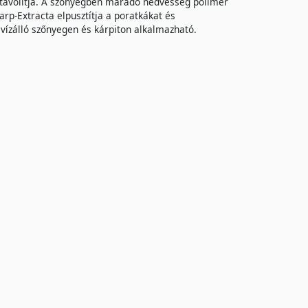
 eltávolítja. A szőnyegben maradó nedvesség polimer
arp-Extracta elpusztítja a poratkákat és
 vízálló szőnyegen és kárpiton alkalmazható.