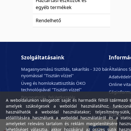
Háztartási eszközök és
egyéb termékek
Rendelhető
Szolgáltatásaink
Informá
Magasnyomású tisztítás, takarítás - 320 bár
Általános S
nyomással "Tisztán vízzel"
Adatvédelm
Üveg és homlokzattisztítás ÖKO
Online vit
technológiával "Tisztán vízzel"
Céginform
Bevonatolás, felületkezelés
Partnerein
A weboldalunkon válogatott saját és harmadik féltől származó sü
amelyek szükségesek a weboldal használatához; funkcioná
Kapcsolat
használhatók a weboldal használatakor; teljesítmény-sütik
Elállás
előállítására használunk a weboldal használatáról és a statis
amelyeket releváns tartalom és reklám megjelenítésére haszn
lehetőséget választja, akkor hozzájárul az összes sütik haszn