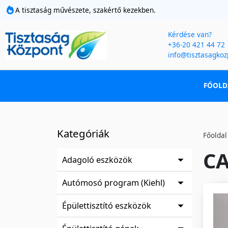
A tisztaság művészete, szakértő kezekben.
Kérdése van?
+36-20 421 44 72
info@tisztasagkoz
FŐOLD
Kategóriák
Főoldal
CA
Adagoló eszközök
Autómosó program (Kiehl)
Épülettisztító eszközök