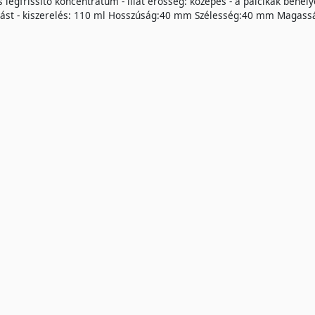
s légfrissítő koncentrátum - illat erősség: közepes - a pálcikák behel
ítást - kiszerelés: 110 ml Hosszúság:40 mm Szélesség:40 mm Magas