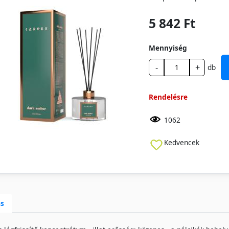
5 842 Ft
Mennyiség
-
+
db
Rendelésre
1062
Kedvencek
ás