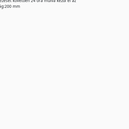
yezését követően 24 óra múlva kezdi el az
ság:200 mm