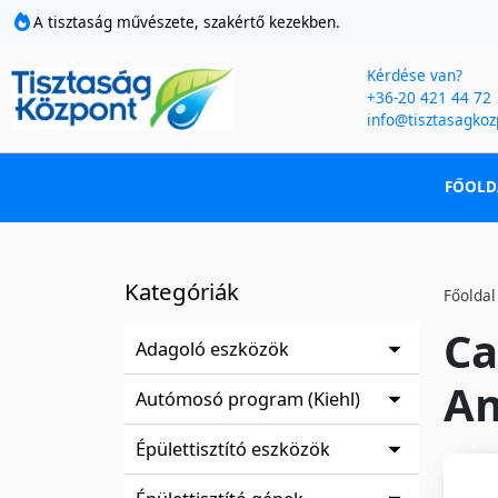
A tisztaság művészete, szakértő kezekben.
Kérdése van?
+36-20 421 44 72
info@tisztasagkoz
FŐOLD
Kategóriák
Főoldal
Ca
Adagoló eszközök
Am
Autómosó program (Kiehl)
Épülettisztító eszközök