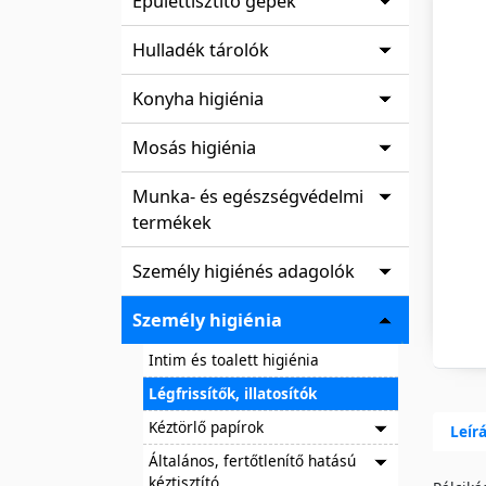
Épülettisztító gépek
Hulladék tárolók
Konyha higiénia
Mosás higiénia
Munka- és egészségvédelmi
termékek
Személy higiénés adagolók
Személy higiénia
Intim és toalett higiénia
Légfrissítők, illatosítók
Kéztörlő papírok
Leír
Általános, fertőtlenítő hatású
kéztisztító