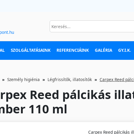
pont.hu
AL
SZOLGÁLTATÁSAINK
REFERENCIÁINK
GALÉRIA
GY.I.K.
Személy higiénia
Légfrissítők, illatosítók
Carpex Reed pálc
rpex Reed pálcikás illa
ber 110 ml
Carpex Reed pálcikás i