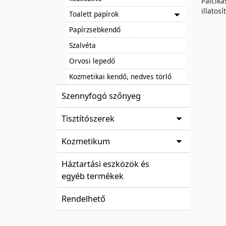
Pálciká
illatos
Toalett papírok
Papírzsebkendő
Szalvéta
Orvosi lepedő
Kozmetikai kendő, nedves törlő
Szennyfogó szőnyeg
Tisztítószerek
Kozmetikum
Háztartási eszközök és
egyéb termékek
Rendelhető