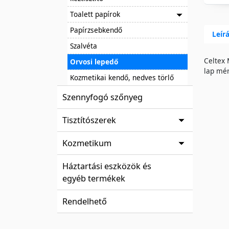
Toalett papírok
Papírzsebkendő
Leír
Szalvéta
Celtex 
Orvosi lepedő
lap mér
Kozmetikai kendő, nedves törlő
Szennyfogó szőnyeg
Tisztítószerek
Kozmetikum
Háztartási eszközök és
egyéb termékek
Rendelhető