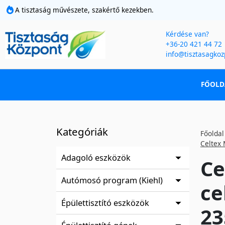
A tisztaság művészete, szakértő kezekben.
Kérdése van?
+36-20 421 44 72
info@tisztasagkoz
FŐOLD
Kategóriák
Főoldal
Celtex 
Adagoló eszközök
Ce
Autómosó program (Kiehl)
ce
Épülettisztító eszközök
23