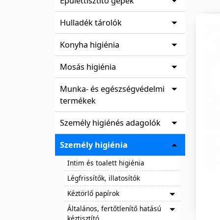
Épülettisztító gépek
Hulladék tárolók
Konyha higiénia
Mosás higiénia
Munka- és egészségvédelmi
termékek
Személy higiénés adagolók
Személy higiénia
Intim és toalett higiénia
Légfrissítők, illatosítók
Kéztörlő papírok
Általános, fertőtlenítő hatású
kéztisztító