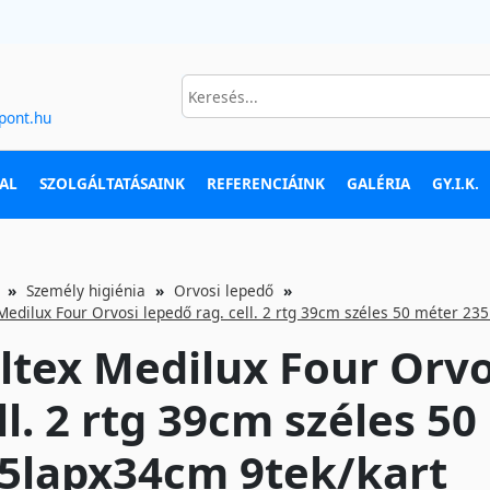
pont.hu
AL
SZOLGÁLTATÁSAINK
REFERENCIÁINK
GALÉRIA
GY.I.K.
Személy higiénia
Orvosi lepedő
Medilux Four Orvosi lepedő rag. cell. 2 rtg 39cm széles 50 méter 23
ltex Medilux Four Orvo
ll. 2 rtg 39cm széles 5
5lapx34cm 9tek/kart