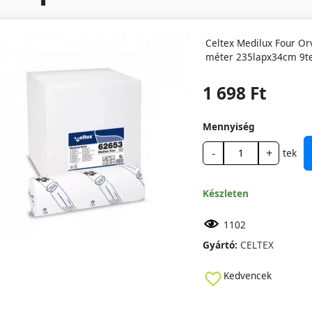
Celtex Medilux Four Orv
méter 235lapx34cm 9te
1 698 Ft
Mennyiség
-
+
tek
Készleten
1102
Gyártó:
CELTEX
Kedvencek