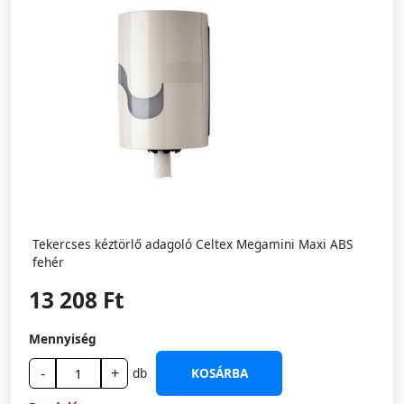
Tekercses kéztörlő adagoló Celtex Megamini Maxi ABS
fehér
13 208 Ft
Mennyiség
-
+
db
KOSÁRBA