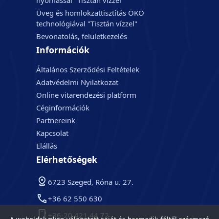
nyomással "Tisztán vízzel"
Üveg és homlokzattisztítás ÖKO
technológiával "Tisztán vízzel"
Bevonatolás, felületkezelés
Információk
Általános Szerződési Feltételek
Adatvédelmi Nyilatkozat
Online vitarendezési platform
Céginformációk
Partnereink
Kapcsolat
Elállás
Elérhetőségek
6723 Szeged, Róna u. 27.
+36 62 550 630
+36-20 421 44 72