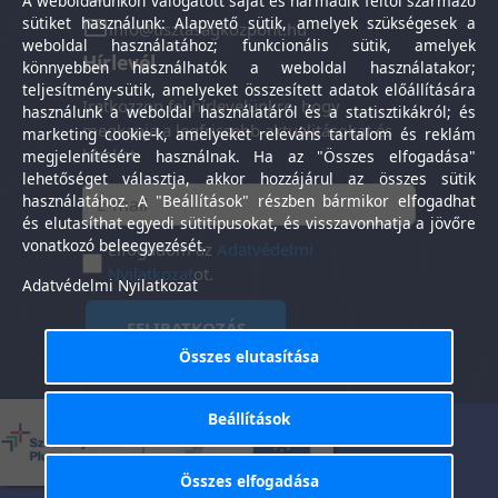
A weboldalunkon válogatott saját és harmadik féltől származó
sütiket használunk: Alapvető sütik, amelyek szükségesek a
info@tisztasagkozpont.hu
weboldal használatához; funkcionális sütik, amelyek
Hírlevél
könnyebben használhatók a weboldal használatakor;
teljesítmény-sütik, amelyeket összesített adatok előállítására
Iratkozzon fel hírlevelünkre, hogy
használunk a weboldal használatáról és a statisztikákról; és
megkapja a legfrissebb aktualitásokat és
marketing cookie-k, amelyeket releváns tartalom és reklám
híreket.
megjelenítésére használnak. Ha az "Összes elfogadása"
lehetőséget választja, akkor hozzájárul az összes sütik
használatához. A "Beállítások" részben bármikor elfogadhat
és elutasíthat egyedi sütitípusokat, és visszavonhatja a jövőre
vonatkozó beleegyezését.
Elfogadom az
Adatvédelmi
Nyilatkozat
ot.
Adatvédelmi Nyilatkozat
FELIRATKOZÁS
Összes elutasítása
Beállítások
Általános Szerződési
Adatkezelési
-
Feltételek
tájékoztató
Összes elfogadása
Tisztaság Központ Kft. © 2025. Minden jog