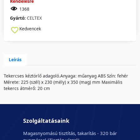
Rendelésre
1368
Gyártó:
CELTEX
Kedvencek
Leírás
Tekercses kéztörlő adagoló.Anyaga: műanyag ABS Szín: fehér
Mérete: 225 (szél) x 230 (mély) x 350 (mag) mm Maximális
tekercs átmérő: 20 cm
Szolgáltatásaink
Magasnyomású tisztítás, takarítás - 320 bár