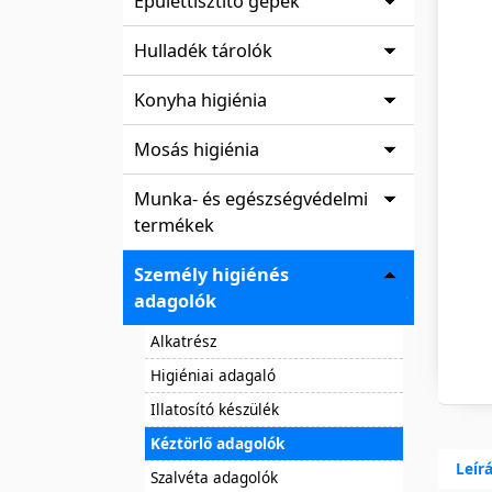
Épülettisztító gépek
Hulladék tárolók
Konyha higiénia
Mosás higiénia
Munka- és egészségvédelmi
termékek
Személy higiénés
adagolók
Alkatrész
Higiéniai adagaló
Illatosító készülék
Kéztörlő adagolók
Leír
Szalvéta adagolók