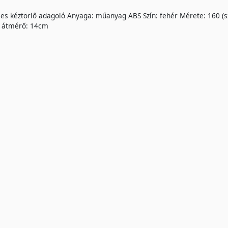
es kéztörlő adagoló Anyaga: műanyag ABS Szín: fehér Mérete: 160 (s
s átmérő: 14cm