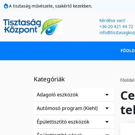
A tisztaság művészete, szakértő kezekben.
Kérdése van?
+36-20 421 44 72
info@tisztasagkoz
FŐOLD
Kategóriák
Főoldal
Ce
Adagoló eszközök
te
Autómosó program (Kiehl)
Épülettisztító eszközök