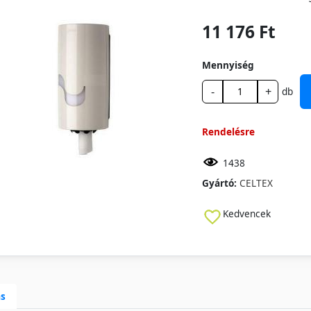
11 176 Ft
Mennyiség
-
+
db
Rendelésre
1438
Gyártó:
CELTEX
Kedvencek
ás