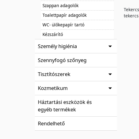
Szappan adagolók
Tekercs
Toalettpapír adagolók
tekerc
WC- ülőkepapír tartó
Kézszárító
Személy higiénia
Szennyfogó szőnyeg
Tisztítószerek
Kozmetikum
Háztartási eszközök és
egyéb termékek
Rendelhető