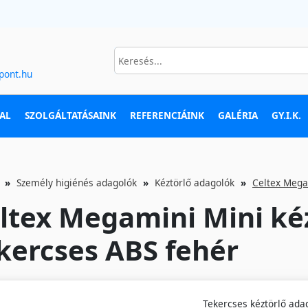
pont.hu
AL
SZOLGÁLTATÁSAINK
REFERENCIÁINK
GALÉRIA
GY.I.K.
Személy higiénés adagolók
Kéztörlő adagolók
Celtex Mega
ltex Megamini Mini ké
kercses ABS fehér
Tekercses kéztörlő ada