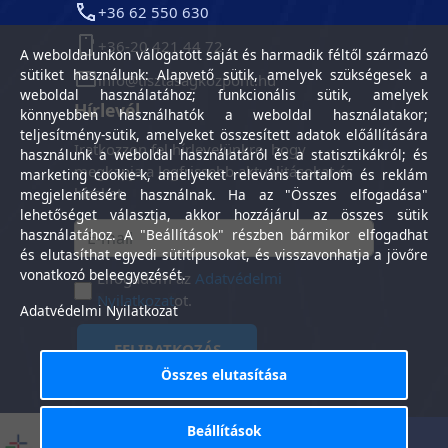
+36 62 550 630
+36-20 421 44 72
A weboldalunkon válogatott saját és harmadik féltől származó
sütiket használunk: Alapvető sütik, amelyek szükségesek a
info@tisztasagkozpont.hu
weboldal használatához; funkcionális sütik, amelyek
Hírlevél
könnyebben használhatók a weboldal használatakor;
teljesítmény-sütik, amelyeket összesített adatok előállítására
Iratkozzon fel hírlevelünkre, hogy
használunk a weboldal használatáról és a statisztikákról; és
megkapja a legfrissebb aktualitásokat és
marketing cookie-k, amelyeket releváns tartalom és reklám
híreket.
megjelenítésére használnak. Ha az "Összes elfogadása"
lehetőséget választja, akkor hozzájárul az összes sütik
használatához. A "Beállítások" részben bármikor elfogadhat
és elutasíthat egyedi sütitípusokat, és visszavonhatja a jövőre
vonatkozó beleegyezését.
Elfogadom az
Adatvédelmi
Nyilatkozat
ot.
Adatvédelmi Nyilatkozat
FELIRATKOZÁS
Összes elutasítása
Beállítások