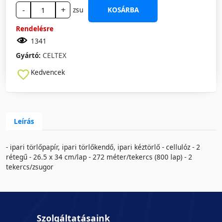
-
+
zsu
KOSÁRBA
Rendelésre
1341
Gyártó:
CELTEX
Kedvencek
Leírás
- ipari törlőpapír, ipari törlőkendő, ipari kéztörlő - cellulóz - 2
rétegű - 26.5 x 34 cm/lap - 272 méter/tekercs (800 lap) - 2
tekercs/zsugor
Szolgáltatásaink