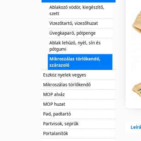
Ablakozó vödör, kiegészítő,
szett
Vizezőtartó, vizezőhuzat
Üvegkaparó, pótpenge
Ablak lehúzó, nyél, sín és
pótgumi
Mikroszálas törlőkendő,
szárazoló
Eszköz nyelek vegyes
Mikroszálas törlőkendő
MOP alváz
MOP huzat
Pad, padtartó
Partvisok, seprűk
Leír
Portalanítók