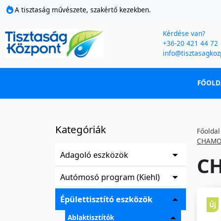
A tisztaság művészete, szakértő kezekben.
Kérdése van?
+36-20 421 44 72
info@tisztasagkoz
FŐOLD
Kategóriák
Főoldal
CHAMOIS
Adagoló eszközök
CH
Autómosó program (Kiehl)
Épülettisztító eszközök
Új
Ablaktisztítók