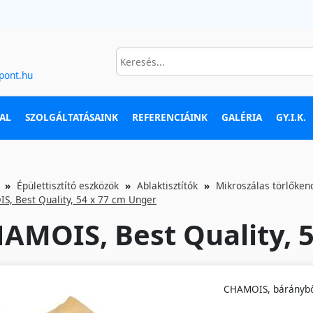
pont.hu
AL
SZOLGÁLTATÁSAINK
REFERENCIÁINK
GALÉRIA
GY.I.K.
Épülettisztító eszközök
Ablaktisztítók
Mikroszálas törlőken
, Best Quality, 54 x 77 cm Unger
AMOIS, Best Quality, 
CHAMOIS, báránybő