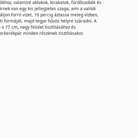
ókhoz, valamint ablakok, kirakatok, fürdőszobák és
rnek van egy kis jellegzetes szaga, ami a valódi
áljon forró vizet, 10 percig áztassa meleg vízben,
deti formáját, majd tegye hűvös helyre száradni. A
 77 cm, nagy felület tisztításához és
orkerékpár minden részének tisztításakor.