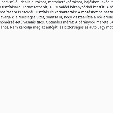
 nedvszívó: Ideális autókhoz, motorkerékpárokhoz, hajókhoz, lakóaut
 tisztítására. Környezetbarát, 100% valódi báránybőrből készült. A bő
nosítására is szolgál. Tisztítás és karbantartás: A mosáshoz ne haszn
avarja ki a felesleges vizet, simítsa ki, hogy visszaállítsa a bőr ere
őmérsékletű vasalás tilos. Optimális méret: A báránybőr mérete 54 x
sához. Nem karcolja meg az autóját, és biztonságos az autó vagy mot