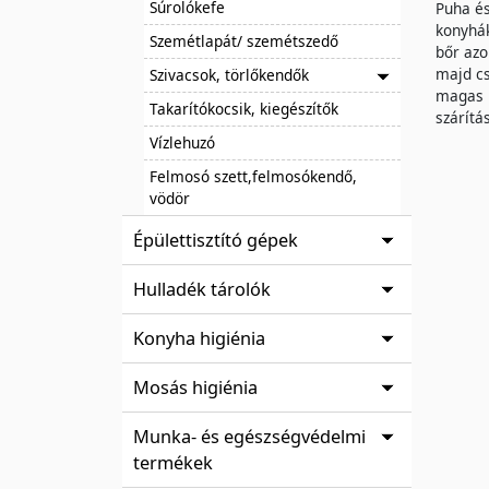
Súrolókefe
Puha és
konyhák
Szemétlapát/ szemétszedő
bőr azo
majd cs
Szivacsok, törlőkendők
magas h
Takarítókocsik, kiegészítők
szárítá
Vízlehuzó
Felmosó szett,felmosókendő,
vödör
Épülettisztító gépek
Hulladék tárolók
Konyha higiénia
Mosás higiénia
Munka- és egészségvédelmi
termékek