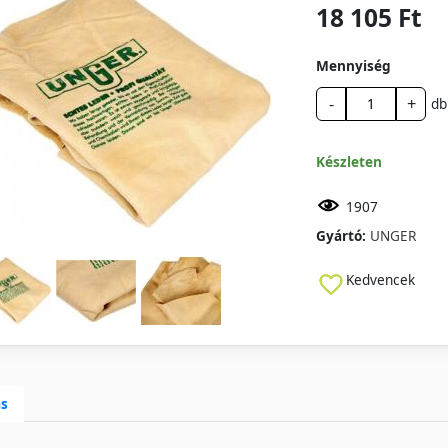
18 105 Ft
Mennyiség
-
+
db
Készleten
1907
Gyártó:
UNGER
Kedvencek
ás