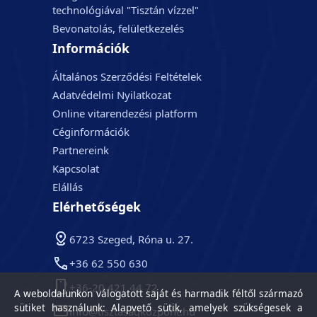
technológiával "Tisztán vízzel"
Bevonatolás, felületkezelés
Információk
Általános Szerződési Feltételek
Adatvédelmi Nyilatkozat
Online vitarendezési platform
Céginformációk
Partnereink
Kapcsolat
Elállás
Elérhetőségek
6723 Szeged, Róna u. 27.
+36 62 550 630
+36-20 421 44 72
A weboldalunkon válogatott saját és harmadik féltől származó
sütiket használunk: Alapvető sütik, amelyek szükségesek a
info@tisztasagkozpont.hu