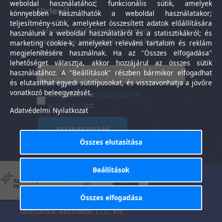
weboldal használatához; funkcionális sütik, amelyek
Hírlevél
könnyebben használhatók a weboldal használatakor;
teljesítmény-sütik, amelyeket összesített adatok előállítására
Iratkozzon fel hírlevelünkre, hogy
használunk a weboldal használatáról és a statisztikákról; és
megkapja a legfrissebb aktualitásokat és
marketing cookie-k, amelyeket releváns tartalom és reklám
híreket.
megjelenítésére használnak. Ha az "Összes elfogadása"
lehetőséget választja, akkor hozzájárul az összes sütik
használatához. A "Beállítások" részben bármikor elfogadhat
és elutasíthat egyedi sütitípusokat, és visszavonhatja a jövőre
vonatkozó beleegyezését.
Elfogadom az
Adatvédelmi
Nyilatkozat
ot.
Adatvédelmi Nyilatkozat
FELIRATKOZÁS
Összes elutasítása
Beállítások
Általános Szerződési
Adatkezelési
-
Feltételek
tájékoztató
Összes elfogadása
Tisztaság Központ Kft. © 2025. Minden jog
fenntartva. Készítette:
I.T.C. Kft.