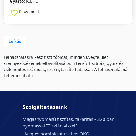
Gyártó:
KIEHL
Kedvencek
Leírás
Felhasználásra kész tisztítóoldat, minden üvegfelület
szennyeződéseinek eltávolítására. Intenzív tisztítás, gyors és
csíkmentes száradás, szennytaszító hatással. A felhasználásnál
kellemes illatú.
Szolgáltatásaink
Magasnyomású tisztítás, takarítás - 320 bár
nyomással "Tisztán vízzel"
Üveg és homlokzattisztítás ÖKO