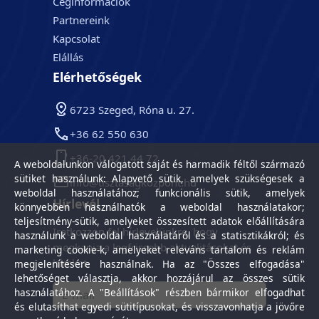
Céginformációk
Partnereink
Kapcsolat
Elállás
Elérhetőségek
6723 Szeged, Róna u. 27.
+36 62 550 630
+36-20 421 44 72
A weboldalunkon válogatott saját és harmadik féltől származó
sütiket használunk: Alapvető sütik, amelyek szükségesek a
info@tisztasagkozpont.hu
weboldal használatához; funkcionális sütik, amelyek
Hírlevél
könnyebben használhatók a weboldal használatakor;
teljesítmény-sütik, amelyeket összesített adatok előállítására
Iratkozzon fel hírlevelünkre, hogy
használunk a weboldal használatáról és a statisztikákról; és
megkapja a legfrissebb aktualitásokat és
marketing cookie-k, amelyeket releváns tartalom és reklám
híreket.
megjelenítésére használnak. Ha az "Összes elfogadása"
lehetőséget választja, akkor hozzájárul az összes sütik
használatához. A "Beállítások" részben bármikor elfogadhat
és elutasíthat egyedi sütitípusokat, és visszavonhatja a jövőre