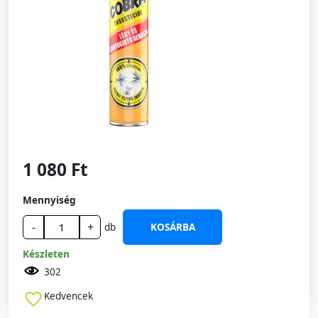
1 080 Ft
Mennyiség
-
+
db
KOSÁRBA
Készleten
302
Kedvencek