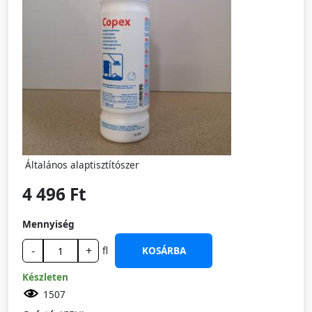
Általános alaptisztítószer
4 496 Ft
Mennyiség
-
+
fl
KOSÁRBA
Készleten
1507