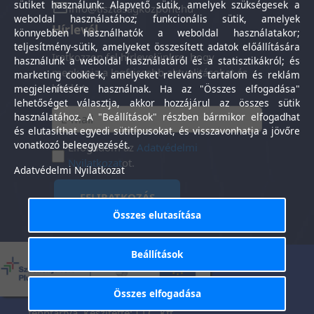
sütiket használunk: Alapvető sütik, amelyek szükségesek a
info@tisztasagkozpont.hu
weboldal használatához; funkcionális sütik, amelyek
Hírlevél
könnyebben használhatók a weboldal használatakor;
teljesítmény-sütik, amelyeket összesített adatok előállítására
Iratkozzon fel hírlevelünkre, hogy
használunk a weboldal használatáról és a statisztikákról; és
megkapja a legfrissebb aktualitásokat és
marketing cookie-k, amelyeket releváns tartalom és reklám
híreket.
megjelenítésére használnak. Ha az "Összes elfogadása"
lehetőséget választja, akkor hozzájárul az összes sütik
használatához. A "Beállítások" részben bármikor elfogadhat
és elutasíthat egyedi sütitípusokat, és visszavonhatja a jövőre
vonatkozó beleegyezését.
Elfogadom az
Adatvédelmi
Nyilatkozat
ot.
Adatvédelmi Nyilatkozat
FELIRATKOZÁS
Összes elutasítása
Beállítások
Általános Szerződési
Adatkezelési
-
Feltételek
tájékoztató
Összes elfogadása
Tisztaság Központ Kft. © 2025. Minden jog
fenntartva. Készítette:
I.T.C. Kft.