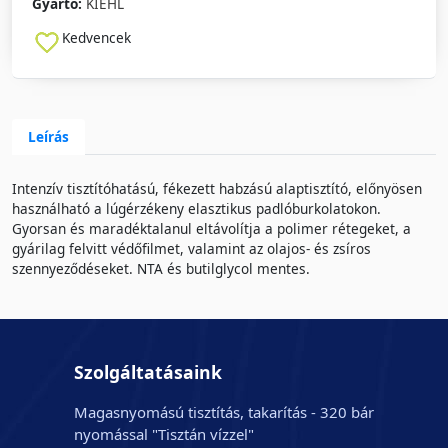
Gyártó:
KIEHL
Kedvencek
Leírás
Intenzív tisztítóhatású, fékezett habzású alaptisztító, előnyösen
használható a lúgérzékeny elasztikus padlóburkolatokon.
Gyorsan és maradéktalanul eltávolítja a polimer rétegeket, a
gyárilag felvitt védőfilmet, valamint az olajos- és zsíros
szennyeződéseket. NTA és butilglycol mentes.
Szolgáltatásaink
Magasnyomású tisztítás, takarítás - 320 bár
nyomással "Tisztán vízzel"