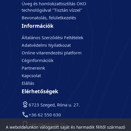
Üveg és homlokzattisztítás ÖKO
technológiával "Tisztán vízzel"
Bevonatolás, felületkezelés
Információk
Általános Szerződési Feltételek
Adatvédelmi Nyilatkozat
Online vitarendezési platform
Céginformációk
Partnereink
Kapcsolat
Elállás
Elérhetőségek
6723 Szeged, Róna u. 27.
+36 62 550 630
+36-20 421 44 72
A weboldalunkon válogatott saját és harmadik féltől származó