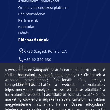
Adatvédelmi Nyilatkozat
Online vitarendezési platform
Céginformációk
Partnereink
Kapcsolat
Elállás
Elérhetőségek
6723 Szeged, Róna u. 27.
+36 62 550 630
+36-20 421 44 72
A weboldalunkon válogatott saját és harmadik féltől származó
sütiket használunk: Alapvető sütik, amelyek szükségesek a
info@tisztasagkozpont.hu
weboldal használatához; funkcionális sütik, amelyek
Hírlevél
könnyebben használhatók a weboldal használatakor;
teljesítmény-sütik, amelyeket összesített adatok előállítására
Iratkozzon fel hírlevelünkre, hogy
használunk a weboldal használatáról és a statisztikákról; és
megkapja a legfrissebb aktualitásokat és
marketing cookie-k, amelyeket releváns tartalom és reklám
híreket.
megjelenítésére használnak. Ha az "Összes elfogadása"
lehetőséget választja, akkor hozzájárul az összes sütik