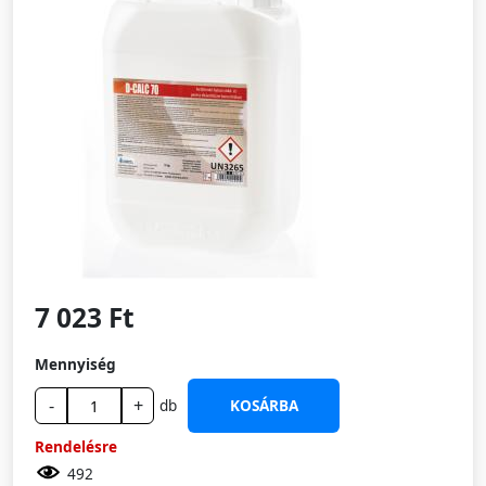
7 023 Ft
Mennyiség
-
+
db
KOSÁRBA
Rendelésre
492