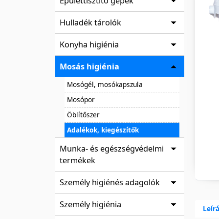
Épülettisztító gépek
Hulladék tárolók
Konyha higiénia
Mosás higiénia
Mosógél, mosókapszula
Mosópor
Öblítőszer
Adalékok, kiegészítők
Munka- és egészségvédelmi
termékek
Személy higiénés adagolók
Személy higiénia
Leír