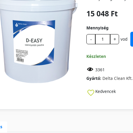
15 048 Ft
Mennyiség
-
+
vod
Készleten
3361
Gyártó:
Delta Clean Kft.
Kedvencek
ás