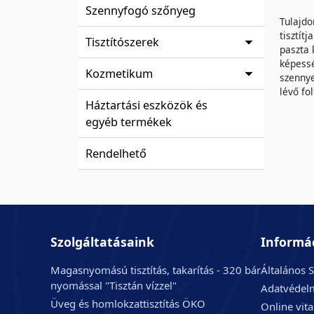
Szennyfogó szőnyeg
Tulajdo
tisztít
Tisztítószerek
paszta 
képessé
Kozmetikum
szennye
lévő fo
Háztartási eszközök és
egyéb termékek
Rendelhető
Szolgáltatásaink
Informá
Magasnyomású tisztítás, takarítás - 320 bár
Általános S
nyomással "Tisztán vízzel"
Adatvédelm
Üveg és homlokzattisztítás ÖKO
Online vit