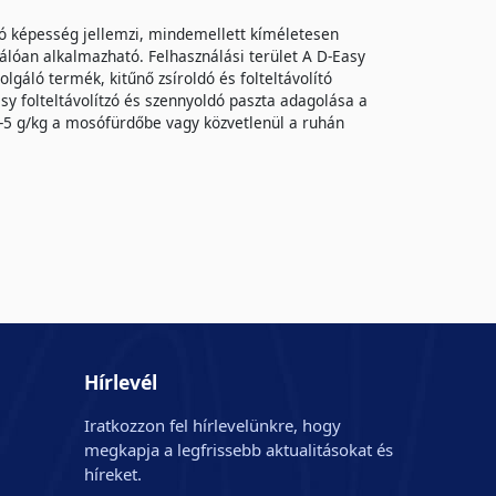
ldó képesség jellemzi, mindemellett kíméletesen
kiválóan alkalmazható. Felhasználási terület A D-Easy
olgáló termék, kitűnő zsíroldó és folteltávolító
sy folteltávolítzó és szennyoldó paszta adagolása a
2-5 g/kg a mosófürdőbe vagy közvetlenül a ruhán
Hírlevél
Iratkozzon fel hírlevelünkre, hogy
megkapja a legfrissebb aktualitásokat és
híreket.