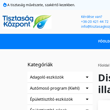
A tisztaság művészete, szakértő kezekben.
Kérdése van?
+36-20 421 44 72
info@tisztasagkoz
FŐOLD
Kategóriák
Főoldal
Di
Adagoló eszközök
ill
Autómosó program (Kiehl)
Épülettisztító eszközök