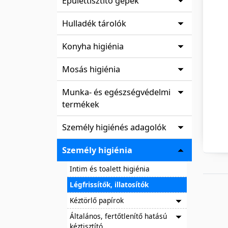
Épülettisztító gépek
Hulladék tárolók
Konyha higiénia
Mosás higiénia
Munka- és egészségvédelmi
termékek
Személy higiénés adagolók
Személy higiénia
Intim és toalett higiénia
Légfrissítők, illatosítók
Kéztörlő papírok
Általános, fertőtlenítő hatású
kéztisztító