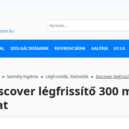
pont.hu
AL
SZOLGÁLTATÁSAINK
REFERENCIÁINK
GALÉRIA
GY.I.K.
Személy higiénia
Légfrissítők, illatosítók
Discover légfriss
scover légfrissítő 300
at