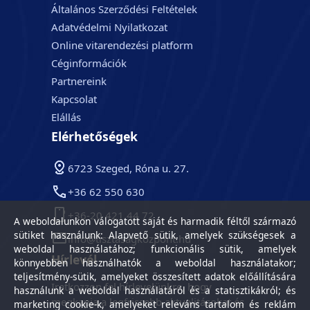
Általános Szerződési Feltételek
Adatvédelmi Nyilatkozat
Online vitarendezési platform
Céginformációk
Partnereink
Kapcsolat
Elállás
Elérhetőségek
6723 Szeged, Róna u. 27.
+36 62 550 630
+36-20 421 44 72
A weboldalunkon válogatott saját és harmadik féltől származó
sütiket használunk: Alapvető sütik, amelyek szükségesek a
info@tisztasagkozpont.hu
weboldal használatához; funkcionális sütik, amelyek
Hírlevél
könnyebben használhatók a weboldal használatakor;
teljesítmény-sütik, amelyeket összesített adatok előállítására
Iratkozzon fel hírlevelünkre, hogy
használunk a weboldal használatáról és a statisztikákról; és
megkapja a legfrissebb aktualitásokat és
marketing cookie-k, amelyeket releváns tartalom és reklám