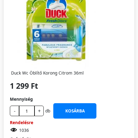
Duck Wc Öblítő Korong Citrom 36ml
1 299 Ft
Mennyiség
-
+
db
KOSÁRBA
Rendelésre
1036