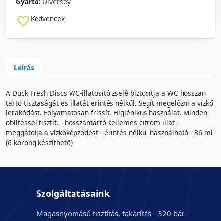
Gyártó:
Diversey
Kedvencek
Leírás
A Duck Fresh Discs WC-illatosító zselé biztosítja a WC hosszan
tartó tisztaságát és illatát érintés nélkül. Segít megelőzni a vízkő
lerakódást. Folyamatosan frissít. Higiénikus használat. Minden
öblítéssel tisztít. - hosszantartó kellemes citrom illat -
meggátolja a vízkőképződést - érintés nélkül használható - 36 ml
(6 korong készíthető)
Szolgáltatásaink
Magasnyomású tisztítás, takarítás - 320 bár