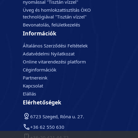
nyomással "Tisztán vízzel"
Üveg és homlokzattisztítás ÖKO
technológiával "Tisztán vízzel"
Bevonatolás, felületkezelés
Információk
Általános Szerződési Feltételek
Adatvédelmi Nyilatkozat
Online vitarendezési platform
Céginformációk
Partnereink
Kapcsolat
Elállás
Elérhetőségek
6723 Szeged, Róna u. 27.
+36 62 550 630
+36-20 421 44 72