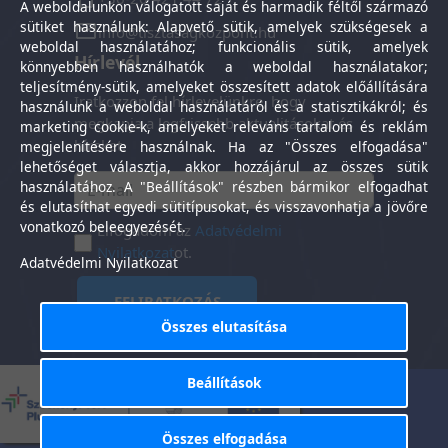
A weboldalunkon válogatott saját és harmadik féltől származó
sütiket használunk: Alapvető sütik, amelyek szükségesek a
info@tisztasagkozpont.hu
weboldal használatához; funkcionális sütik, amelyek
Hírlevél
könnyebben használhatók a weboldal használatakor;
teljesítmény-sütik, amelyeket összesített adatok előállítására
Iratkozzon fel hírlevelünkre, hogy
használunk a weboldal használatáról és a statisztikákról; és
megkapja a legfrissebb aktualitásokat és
marketing cookie-k, amelyeket releváns tartalom és reklám
híreket.
megjelenítésére használnak. Ha az "Összes elfogadása"
lehetőséget választja, akkor hozzájárul az összes sütik
használatához. A "Beállítások" részben bármikor elfogadhat
és elutasíthat egyedi sütitípusokat, és visszavonhatja a jövőre
vonatkozó beleegyezését.
Elfogadom az
Adatvédelmi
Nyilatkozat
ot.
Adatvédelmi Nyilatkozat
FELIRATKOZÁS
Összes elutasítása
Beállítások
Általános Szerződési
Adatkezelési
-
Feltételek
tájékoztató
Összes elfogadása
Tisztaság Központ Kft. © 2025. Minden jog