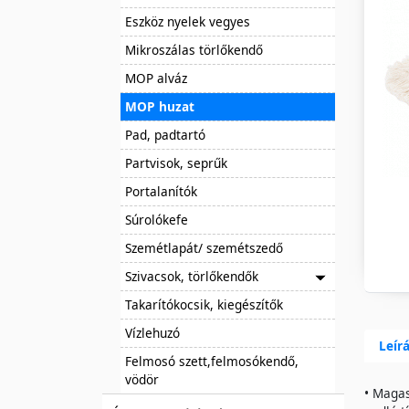
Eszköz nyelek vegyes
Mikroszálas törlőkendő
MOP alváz
MOP huzat
Pad, padtartó
Partvisok, seprűk
Portalanítók
Súrolókefe
Szemétlapát/ szemétszedő
Szivacsok, törlőkendők
Takarítókocsik, kiegészítők
Vízlehuzó
Leír
Felmosó szett,felmosókendő,
vödör
• Magas