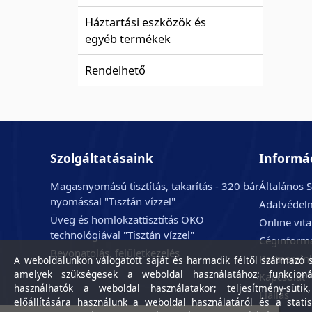
Háztartási eszközök és
egyéb termékek
Rendelhető
Szolgáltatásaink
Informá
Magasnyomású tisztítás, takarítás - 320 bár
Általános S
nyomással "Tisztán vízzel"
Adatvédelm
Üveg és homlokzattisztítás ÖKO
Online vit
technológiával "Tisztán vízzel"
Céginform
Bevonatolás, felületkezelés
Partnerein
A weboldalunkon válogatott saját és harmadik féltől származó sü
amelyek szükségesek a weboldal használatához; funkcioná
Kapcsolat
használhatók a weboldal használatakor; teljesítmény-sütik
Elállás
előállítására használunk a weboldal használatáról és a statis