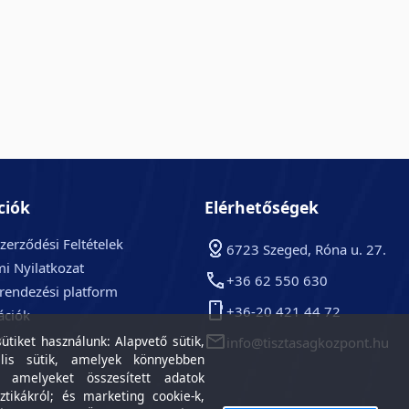
ciók
Elérhetőségek
zerződési Feltételek
6723 Szeged, Róna u. 27.
i Nyilatkozat
+36 62 550 630
arendezési platform
+36-20 421 44 72
ációk
k
tiket használunk: Alapvető sütik,
info@tisztasagkozpont.hu
lis sütik, amelyek könnyebben
, amelyeket összesített adatok
ztikákról; és marketing cookie-k,