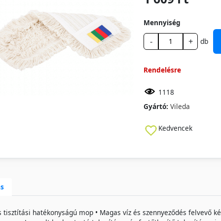
Mennyiség
-
+
db
Rendelésre
1118
Gyártó:
Vileda
Kedvencek
ás
 tisztítási hatékonyságú mop • Magas víz és szennyeződés felvevő k