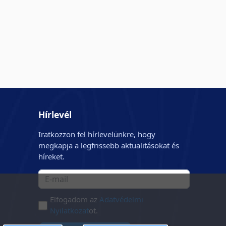
Hírlevél
Iratkozzon fel hírlevelünkre, hogy
megkapja a legfrissebb aktualitásokat és
híreket.
Elfogadom az
Adatvédelmi
Nyilatkozat
ot.