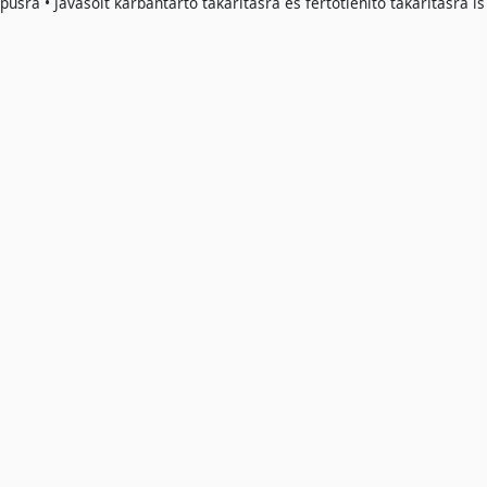
ípusra • Javasolt karbantartó takarításra és fertőtlenítő takarításra i