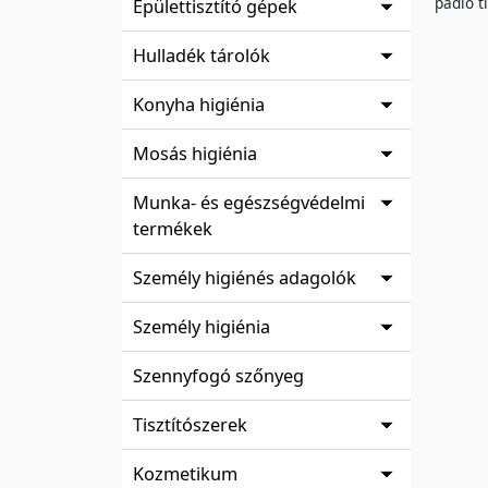
padló t
Épülettisztító gépek
Hulladék tárolók
Konyha higiénia
Mosás higiénia
Munka- és egészségvédelmi
termékek
Személy higiénés adagolók
Személy higiénia
Szennyfogó szőnyeg
Tisztítószerek
Kozmetikum