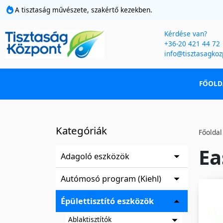
A tisztaság művészete, szakértő kezekben.
Kérdése van?
+36-20 421 44 72
info@tisztasagkoz
FŐOLD
Kategóriák
Főoldal
Ea
Adagoló eszközök
Autómosó program (Kiehl)
Épülettisztító eszközök
Ablaktisztítók