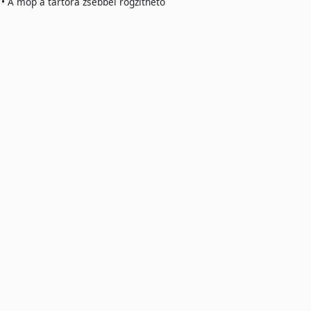
s • A mop a tartóra zsebbel rögzíthető