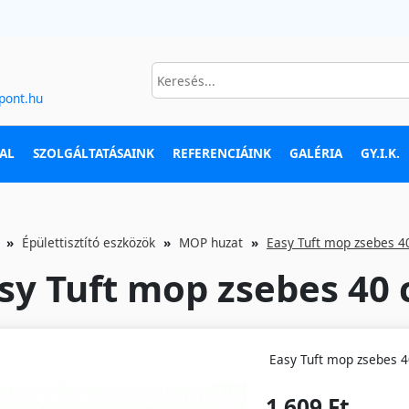
pont.hu
AL
SZOLGÁLTATÁSAINK
REFERENCIÁINK
GALÉRIA
GY.I.K.
Épülettisztító eszközök
MOP huzat
Easy Tuft mop zsebes 4
sy Tuft mop zsebes 40
Easy Tuft mop zsebes 
1 609 Ft