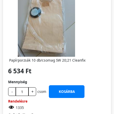
Papírporzsák 10 db/csomag SW 20;21 Cleanfix
6 534 Ft
Mennyiség
-
+
csom
KOSÁRBA
Rendelésre
1335