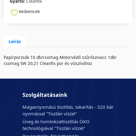
Gyártó:
Cleanfix
Kedvencek
Leírás
Papírporzsák 10 db/csomag Motorvédő szűrőszivacs 1db/
csomag SW 20;21 Cleanfix por és vízszívóhoz
Szolgáltatásaink
Magasnyomású tisztítás, takarítás - 320 bár
nyomással "Tisztán vízzel"
Üveg és homlokzattisztítás ÖKO
technológiával "Tisztán vízzel"