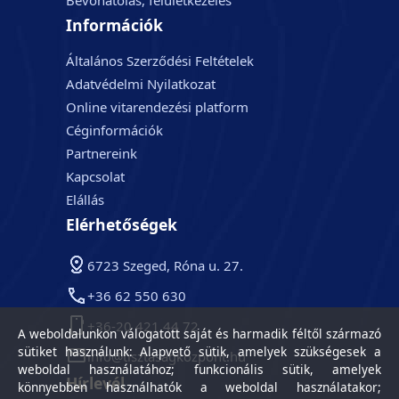
Bevonatolás, felületkezelés
Információk
Általános Szerződési Feltételek
Adatvédelmi Nyilatkozat
Online vitarendezési platform
Céginformációk
Partnereink
Kapcsolat
Elállás
Elérhetőségek
6723 Szeged, Róna u. 27.
+36 62 550 630
+36-20 421 44 72
A weboldalunkon válogatott saját és harmadik féltől származó
sütiket használunk: Alapvető sütik, amelyek szükségesek a
info@tisztasagkozpont.hu
weboldal használatához; funkcionális sütik, amelyek
Hírlevél
könnyebben használhatók a weboldal használatakor;