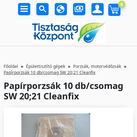
0
Főoldal
Épülettisztító gépek
Porzsák, motorvédőzsák
Papírporzsák 10 db/csomag SW 20;21 Cleanfix
Papírporzsák 10 db/csomag
SW 20;21 Cleanfix